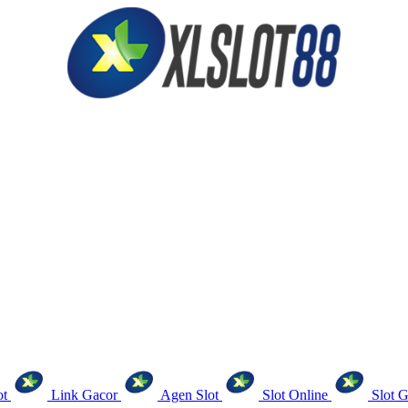
t
Link Gacor
Agen Slot
Slot Online
Slot 