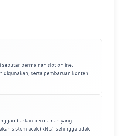
seputar permainan slot online.
ah digunakan, serta pembaruan konten
menggambarkan permainan yang
kan sistem acak (RNG), sehingga tidak