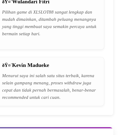
Wulandari Fitri
Pilihan game di XLSLOT88 sangat lengkap dan
mudah dimainkan, ditambah peluang menangnya
yang tinggi membuat saya semakin percaya untuk
bermain setiap hari.
Kevin Madueke
Menurut saya ini salah satu situs terbaik, karena
selain gampang menang, proses withdraw juga
cepat dan tidak pernah bermasalah, benar-benar
recommended untuk cari cuan.