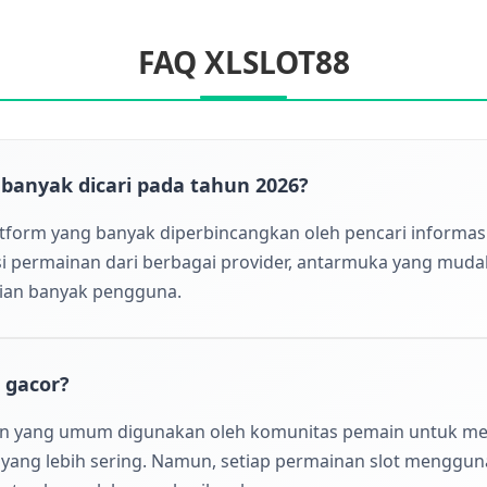
FAQ XLSLOT88
banyak dicari pada tahun 2026?
form yang banyak diperbincangkan oleh pencari informasi 
asi permainan dari berbagai provider, antarmuka yang mud
tian banyak pengguna.
 gacor?
utan yang umum digunakan oleh komunitas pemain untuk 
ang lebih sering. Namun, setiap permainan slot mengguna