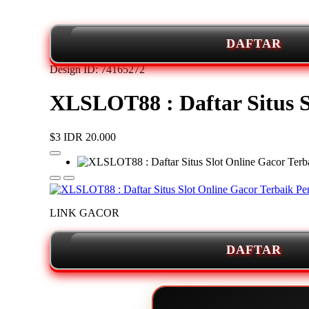
DAFTAR
Design ID: 74165272
XLSLOT88 : Daftar Situs S
$3
IDR 20.000
LINK GACOR
DAFTAR