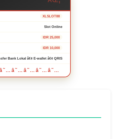
XLSLOT88
Slot Online
IDR 25,000
IDR 10,000
nsfer Bank Lokal â€¢ E-wallet â€¢ QRIS