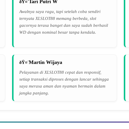
Tari Putri W
Awalnya saya ragu, tapi setelah coba sendiri
ternyata XLSLOT88 memang berbeda, slot
gacornya terasa banget dan saya sudah berhasil
WD dengan nominal besar tanpa kendala.
Martin Wijaya
Pelayanan di XLSLOT88 cepat dan responsif,
setiap transaksi diproses dengan lancar sehingga
saya merasa aman dan nyaman bermain dalam
jangka panjang.