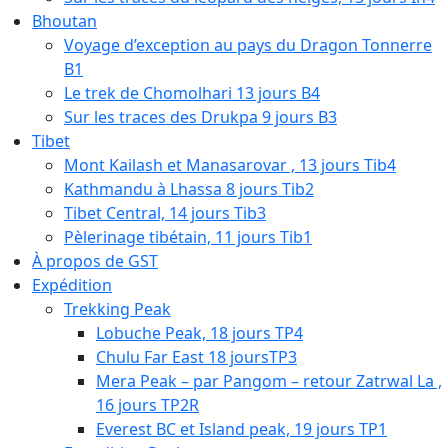
Bhoutan
Voyage d’exception au pays du Dragon Tonnerre
B1
Le trek de Chomolhari 13 jours B4
Sur les traces des Drukpa 9 jours B3
Tibet
Mont Kailash et Manasarovar , 13 jours Tib4
Kathmandu à Lhassa 8 jours Tib2
Tibet Central, 14 jours Tib3
Pèlerinage tibétain, 11 jours Tib1
À propos de GST
Expédition
Trekking Peak
Lobuche Peak, 18 jours TP4
Chulu Far East 18 joursTP3
Mera Peak – par Pangom – retour Zatrwal La ,
16 jours TP2R
Everest BC et Island peak, 19 jours TP1