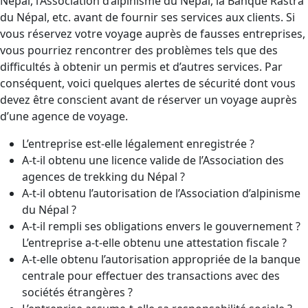
Népal, l’Association d’alpinisme du Népal, la Banque Rastra
du Népal, etc. avant de fournir ses services aux clients. Si
vous réservez votre voyage auprès de fausses entreprises,
vous pourriez rencontrer des problèmes tels que des
difficultés à obtenir un permis et d’autres services. Par
conséquent, voici quelques alertes de sécurité dont vous
devez être conscient avant de réserver un voyage auprès
d’une agence de voyage.
L’entreprise est-elle légalement enregistrée ?
A-t-il obtenu une licence valide de l’Association des
agences de trekking du Népal ?
A-t-il obtenu l’autorisation de l’Association d’alpinisme
du Népal ?
A-t-il rempli ses obligations envers le gouvernement ?
L’entreprise a-t-elle obtenu une attestation fiscale ?
A-t-elle obtenu l’autorisation appropriée de la banque
centrale pour effectuer des transactions avec des
sociétés étrangères ?