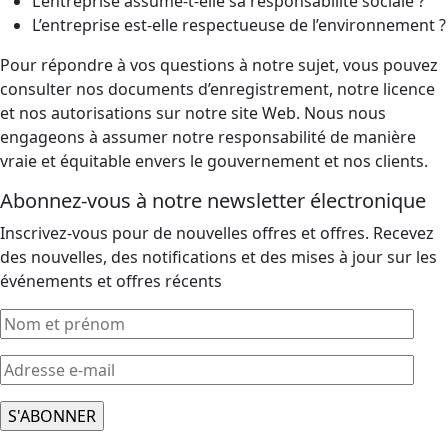
L’entreprise assume-t-elle sa responsabilité sociale ?
L’entreprise est-elle respectueuse de l’environnement ?
Pour répondre à vos questions à notre sujet, vous pouvez
consulter nos documents d’enregistrement, notre licence
et nos autorisations sur notre site Web. Nous nous
engageons à assumer notre responsabilité de manière
vraie et équitable envers le gouvernement et nos clients.
Abonnez-vous à notre newsletter électronique
Inscrivez-vous pour de nouvelles offres et offres. Recevez
des nouvelles, des notifications et des mises à jour sur les
événements et offres récents