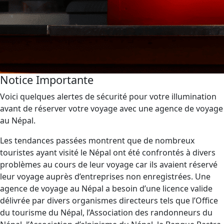
Notice Importante
Voici quelques alertes de sécurité pour votre illumination
avant de réserver votre voyage avec une agence de voyage
au Népal.
Les tendances passées montrent que de nombreux
touristes ayant visité le Népal ont été confrontés à divers
problèmes au cours de leur voyage car ils avaient réservé
leur voyage auprès d’entreprises non enregistrées. Une
agence de voyage au Népal a besoin d’une licence valide
délivrée par divers organismes directeurs tels que l’Office
du tourisme du Népal, l’Association des randonneurs du