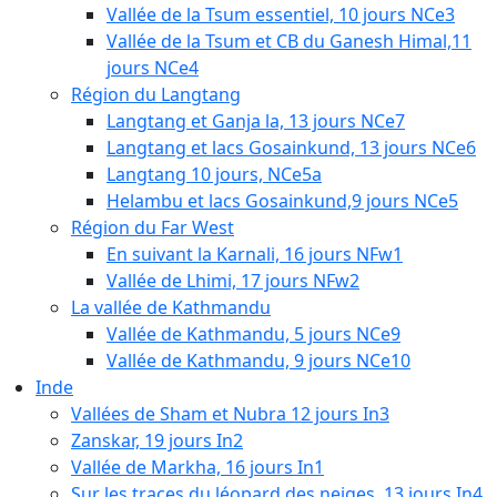
Vallée de la Tsum essentiel, 10 jours NCe3
Vallée de la Tsum et CB du Ganesh Himal,11
jours NCe4
Région du Langtang
Langtang et Ganja la, 13 jours NCe7
Langtang et lacs Gosainkund, 13 jours NCe6
Langtang 10 jours, NCe5a
Helambu et lacs Gosainkund,9 jours NCe5
Région du Far West
En suivant la Karnali, 16 jours NFw1
Vallée de Lhimi, 17 jours NFw2
La vallée de Kathmandu
Vallée de Kathmandu, 5 jours NCe9
Vallée de Kathmandu, 9 jours NCe10
Inde
Vallées de Sham et Nubra 12 jours In3
Zanskar, 19 jours In2
Vallée de Markha, 16 jours In1
Sur les traces du léopard des neiges, 13 jours In4