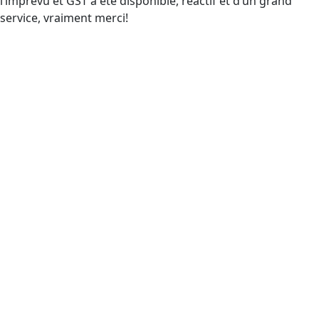
l’imprévu et GST a été disponible, réactif et d’un grand
service, vraiment merci!