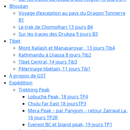
Bhoutan
Voyage d’exception au pays du Dragon Tonnerre
B1
Le trek de Chomolhari 13 jours B4
Sur les traces des Drukpa 9 jours B3
Tibet
Mont Kailash et Manasarovar , 13 jours Tib4
Kathmandu à Lhassa 8 jours Tib2
Tibet Central, 14 jours Tib3
Pèlerinage tibétain, 11 jours Tib1
À propos de GST
Expédition
Trekking Peak
Lobuche Peak, 18 jours TP4
Chulu Far East 18 joursTP3
Mera Peak – par Pangom – retour Zatrwal La ,
16 jours TP2R
Everest BC et Island peak, 19 jours TP1