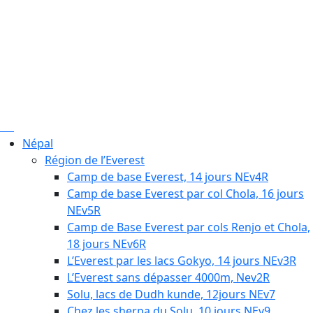
Népal
Région de l’Everest
Camp de base Everest, 14 jours NEv4R
Camp de base Everest par col Chola, 16 jours
NEv5R
Camp de Base Everest par cols Renjo et Chola,
18 jours NEv6R
L’Everest par les lacs Gokyo, 14 jours NEv3R
L’Everest sans dépasser 4000m, Nev2R
Solu, lacs de Dudh kunde, 12jours NEv7
Chez les sherpa du Solu, 10 jours NEv9