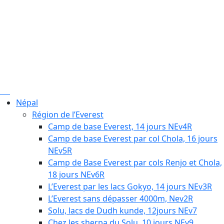
Népal
Région de l’Everest
Camp de base Everest, 14 jours NEv4R
Camp de base Everest par col Chola, 16 jours
NEv5R
Camp de Base Everest par cols Renjo et Chola,
18 jours NEv6R
L’Everest par les lacs Gokyo, 14 jours NEv3R
L’Everest sans dépasser 4000m, Nev2R
Solu, lacs de Dudh kunde, 12jours NEv7
Chez les sherpa du Solu, 10 jours NEv9