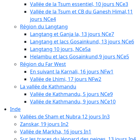
Vallée de la Tsum essentiel, 10 jours NCe3
Vallée de la Tsum et CB du Ganesh Himal,11
jours NCe4
Région du Langtang
Langtang et Ganja la, 13 jours NCe7
Langtang et lacs Gosainkund, 13 jours NCe6
Langtang 10 jours, NCe5a
Helambu et lacs Gosainkund,9 jours NCe5
Région du Far West
En suivant la Karnali, 16 jours NFw1
Vallée de Lhimi, 17 jours NFw2
La vallée de Kathmandu
Vallée de Kathmandu, 5 jours NCe9
Vallée de Kathmandu, 9 jours NCe10
Inde
Vallées de Sham et Nubra 12 jours In3
Zanskar, 19 jours In2
Vallée de Markha, 16 jours In1
Sur les traces du léopard des neiges, 13 jours In4