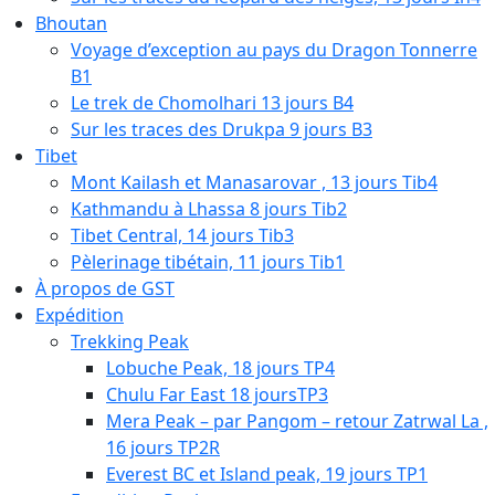
Bhoutan
Voyage d’exception au pays du Dragon Tonnerre
B1
Le trek de Chomolhari 13 jours B4
Sur les traces des Drukpa 9 jours B3
Tibet
Mont Kailash et Manasarovar , 13 jours Tib4
Kathmandu à Lhassa 8 jours Tib2
Tibet Central, 14 jours Tib3
Pèlerinage tibétain, 11 jours Tib1
À propos de GST
Expédition
Trekking Peak
Lobuche Peak, 18 jours TP4
Chulu Far East 18 joursTP3
Mera Peak – par Pangom – retour Zatrwal La ,
16 jours TP2R
Everest BC et Island peak, 19 jours TP1