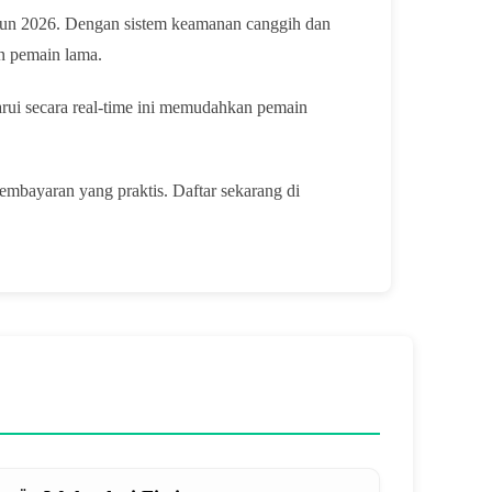
ahun 2026. Dengan sistem keamanan canggih dan
n pemain lama.
arui secara real-time ini memudahkan pemain
mbayaran yang praktis. Daftar sekarang di