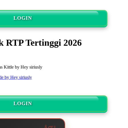
LOGIN
k RTP Tertinggi 2026
LOGIN