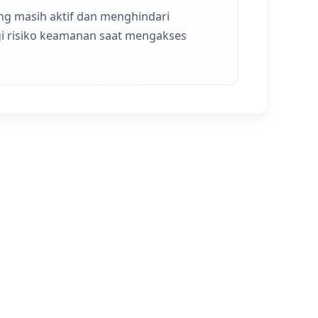
ng masih aktif dan menghindari
i risiko keamanan saat mengakses