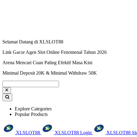
Selamat Datang di XLSLOT88
Link Gacor Agen Slot Online Fenomenal Tahun 2026
Arena Mencari Cuan Paling Efektif Masa Kini
Minimal Deposit 20K & Minimal Withdraw 50K
Explore Categories
Popular Products
XLSLOT88
XLSLOT88 Login
XLSLOT88 Slo