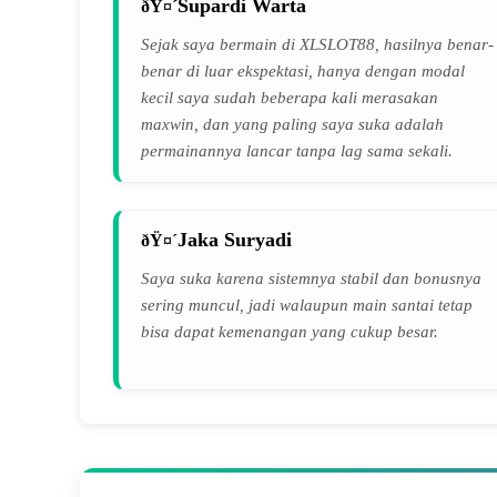
Supardi Warta
Sejak saya bermain di XLSLOT88, hasilnya benar-
benar di luar ekspektasi, hanya dengan modal
kecil saya sudah beberapa kali merasakan
maxwin, dan yang paling saya suka adalah
permainannya lancar tanpa lag sama sekali.
Jaka Suryadi
Saya suka karena sistemnya stabil dan bonusnya
sering muncul, jadi walaupun main santai tetap
bisa dapat kemenangan yang cukup besar.