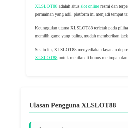
XLSLOT88
adalah situs
slot online
resmi dan terp
permainan yang adil, platform ini menjadi tempat
Keunggulan utama XLSLOT88 terletak pada pilih
memilih game yang paling mudah memberikan jackpo
Selain itu, XLSLOT88 menyediakan layanan deposit
XLSLOT88
untuk menikmati bonus melimpah da
Ulasan Pengguna XLSLOT88