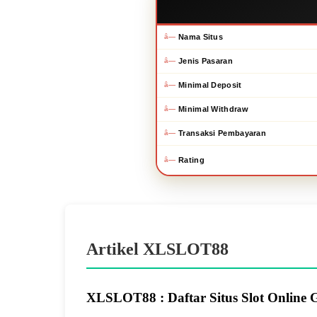
Nama Situs
Jenis Pasaran
Minimal Deposit
Minimal Withdraw
Transaksi Pembayaran
Rating
Artikel XLSLOT88
XLSLOT88 : Daftar Situs Slot Online G