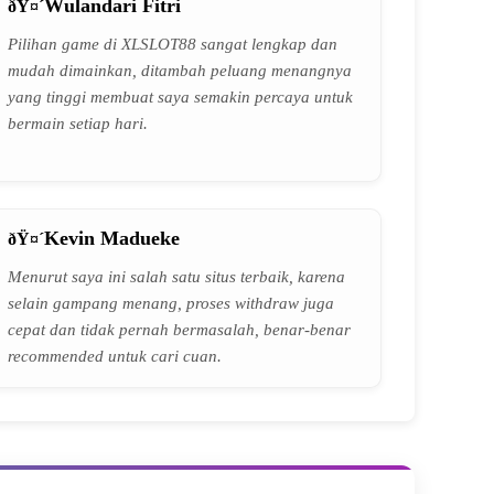
Wulandari Fitri
Pilihan game di XLSLOT88 sangat lengkap dan
mudah dimainkan, ditambah peluang menangnya
yang tinggi membuat saya semakin percaya untuk
bermain setiap hari.
Kevin Madueke
Menurut saya ini salah satu situs terbaik, karena
selain gampang menang, proses withdraw juga
cepat dan tidak pernah bermasalah, benar-benar
recommended untuk cari cuan.