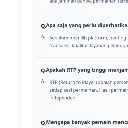
ada jaminan bahwa permainan tert
Apa saja yang perlu diperhatik
Sebelum memilih platform, penting
transaksi, kualitas layanan pelang
Apakah RTP yang tinggi menja
RTP (Return to Player) adalah pers
setiap sesi permainan. Hasil perma
independen.
Mengapa banyak pemain mencari