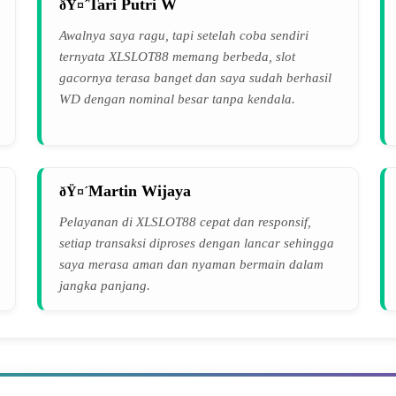
Tari Putri W
Awalnya saya ragu, tapi setelah coba sendiri
ternyata XLSLOT88 memang berbeda, slot
gacornya terasa banget dan saya sudah berhasil
WD dengan nominal besar tanpa kendala.
Martin Wijaya
Pelayanan di XLSLOT88 cepat dan responsif,
setiap transaksi diproses dengan lancar sehingga
saya merasa aman dan nyaman bermain dalam
jangka panjang.