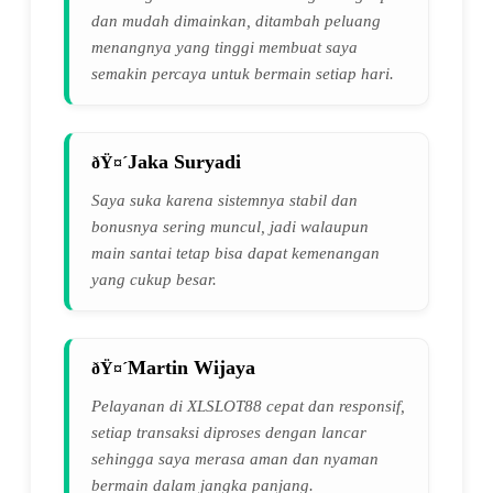
dan mudah dimainkan, ditambah peluang
menangnya yang tinggi membuat saya
semakin percaya untuk bermain setiap hari.
Jaka Suryadi
Saya suka karena sistemnya stabil dan
bonusnya sering muncul, jadi walaupun
main santai tetap bisa dapat kemenangan
yang cukup besar.
Martin Wijaya
Pelayanan di XLSLOT88 cepat dan responsif,
setiap transaksi diproses dengan lancar
sehingga saya merasa aman dan nyaman
bermain dalam jangka panjang.