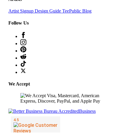
Artist Signup
Design Guide
TeePublic Blog
Follow Us
We Accept