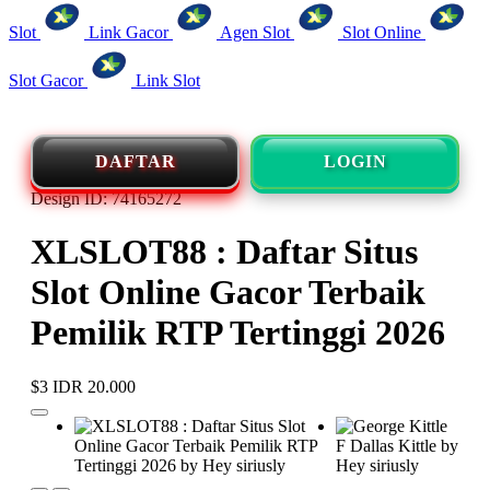
Slot
Link Gacor
Agen Slot
Slot Online
Slot Gacor
Link Slot
DAFTAR
LOGIN
Design ID: 74165272
XLSLOT88 : Daftar Situs
Slot Online Gacor Terbaik
Pemilik RTP Tertinggi 2026
$3
IDR 20.000