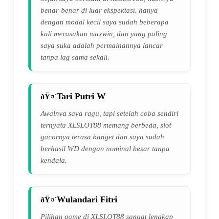
benar-benar di luar ekspektasi, hanya
dengan modal kecil saya sudah beberapa
kali merasakan maxwin, dan yang paling
saya suka adalah permainannya lancar
tanpa lag sama sekali.
Tari Putri W
Awalnya saya ragu, tapi setelah coba sendiri
ternyata XLSLOT88 memang berbeda, slot
gacornya terasa banget dan saya sudah
berhasil WD dengan nominal besar tanpa
kendala.
Wulandari Fitri
Pilihan game di XLSLOT88 sangat lengkap