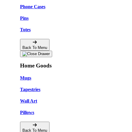
Phone Cases
Pins
Totes
Back To Menu
Home Goods
Mugs
Tapestries
Wall Art
Pillows
Back To Menu