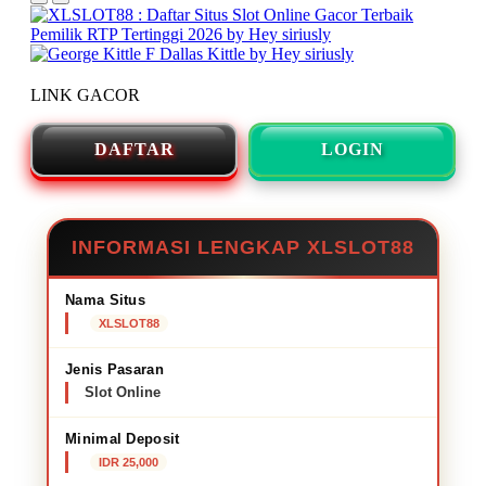
LINK GACOR
DAFTAR
LOGIN
INFORMASI LENGKAP XLSLOT88
Nama Situs
XLSLOT88
Jenis Pasaran
Slot Online
Minimal Deposit
IDR 25,000