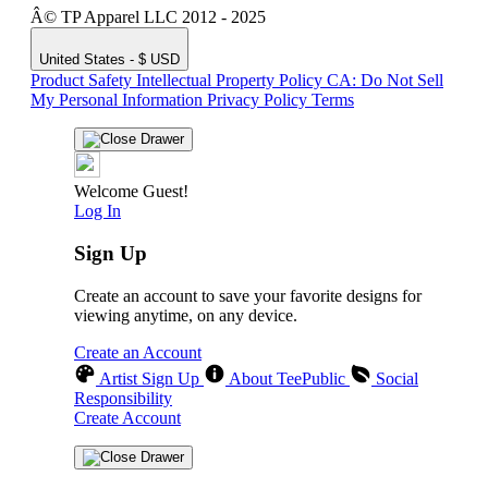
Â© TP Apparel LLC 2012 - 2025
United States - $ USD
Product Safety
Intellectual Property Policy
CA: Do Not Sell
My Personal Information
Privacy Policy
Terms
Welcome Guest!
Log In
Sign Up
Create an account to save your favorite designs for
viewing anytime, on any device.
Create an Account
Artist Sign Up
About TeePublic
Social
Responsibility
Create Account