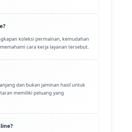
ne?
engkapan koleksi permainan, kemudahan
 memahami cara kerja layanan tersebut.
panjang dan bukan jaminan hasil untuk
utaran memiliki peluang yang
line?