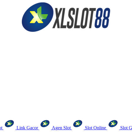
t
Link Gacor
Agen Slot
Slot Online
Slot 