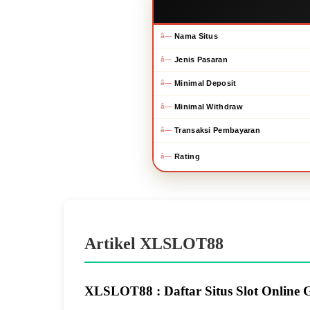
Nama Situs
Jenis Pasaran
Minimal Deposit
Minimal Withdraw
Transaksi Pembayaran
Rating
Artikel XLSLOT88
XLSLOT88 : Daftar Situs Slot Online G