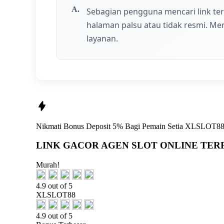
Sebagian pengguna mencari link te
halaman palsu atau tidak resmi. 
layanan.
Nikmati
Bonus Deposit 5%
Bagi Pemain Setia
XLSLOT88
LINK GACOR AGEN SLOT ONLINE TERP
Murah!
4.9 out of 5
XLSLOT88
4.9 out of 5