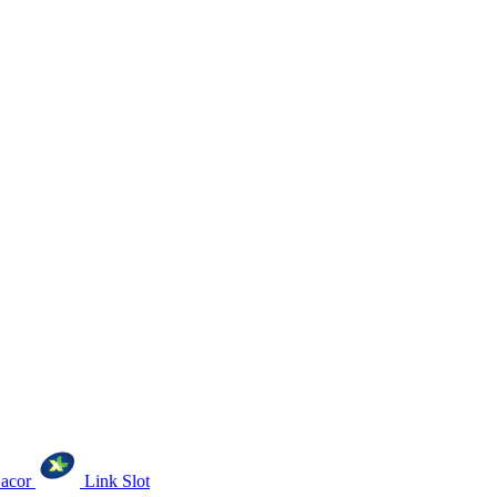
Gacor
Link Slot