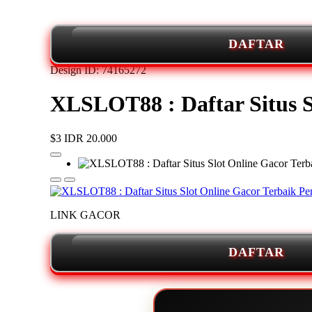
DAFTAR
Design ID: 74165272
XLSLOT88 : Daftar Situs S
$3
IDR 20.000
LINK GACOR
DAFTAR