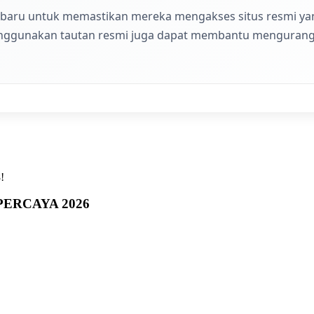
rbaru untuk memastikan mereka mengakses situs resmi ya
Menggunakan tautan resmi juga dapat membantu mengurang
!
ERCAYA 2026