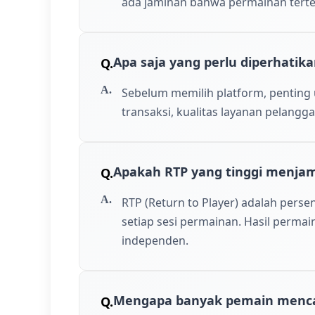
ada jaminan bahwa permainan tert
Apa saja yang perlu diperhatik
Sebelum memilih platform, penting
transaksi, kualitas layanan pelang
Apakah RTP yang tinggi menja
RTP (Return to Player) adalah pers
setiap sesi permainan. Hasil perma
independen.
Mengapa banyak pemain mencari