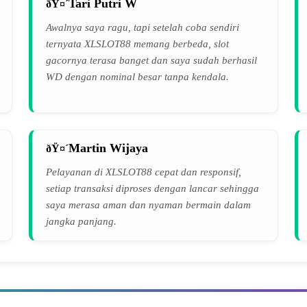
Tari Putri W
Awalnya saya ragu, tapi setelah coba sendiri
ternyata XLSLOT88 memang berbeda, slot
gacornya terasa banget dan saya sudah berhasil
WD dengan nominal besar tanpa kendala.
Martin Wijaya
Pelayanan di XLSLOT88 cepat dan responsif,
setiap transaksi diproses dengan lancar sehingga
saya merasa aman dan nyaman bermain dalam
jangka panjang.