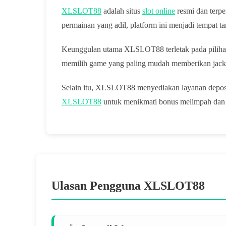
XLSLOT88
adalah situs
slot online
resmi dan terp
permainan yang adil, platform ini menjadi tempat
Keunggulan utama XLSLOT88 terletak pada pilih
memilih game yang paling mudah memberikan jackpo
Selain itu, XLSLOT88 menyediakan layanan deposit
XLSLOT88
untuk menikmati bonus melimpah da
Ulasan Pengguna XLSLOT88