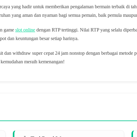
ercaya yang hadir untuk memberikan pengalaman bermain terbaik di t
 taruhan yang aman dan nyaman bagi semua pemain, baik pemula maupu
an game
slot online
dengan RTP tertinggi. Nilai RTP yang selalu diperb
t dan keuntungan besar setiap harinya.
 dan withdraw super cepat 24 jam nonstop dengan berbagai metode pe
n kemudahan meraih kemenangan!