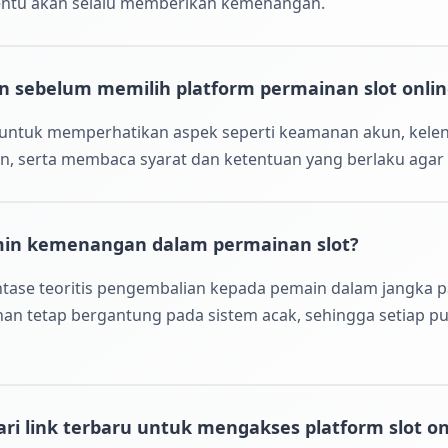
entu akan selalu memberikan kemenangan.
an sebelum memilih platform permainan slot onli
 untuk memperhatikan aspek seperti keamanan akun, kel
gan, serta membaca syarat dan ketentuan yang berlaku agar
min kemenangan dalam permainan slot?
entase teoritis pengembalian kepada pemain dalam jangka 
inan tetap bergantung pada sistem acak, sehingga setiap p
 link terbaru untuk mengakses platform slot on