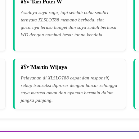
Tari Putri W
Awalnya saya ragu, tapi setelah coba sendiri
ternyata XLSLOT88 memang berbeda, slot
gacornya terasa banget dan saya sudah berhasil
WD dengan nominal besar tanpa kendala.
Martin Wijaya
Pelayanan di XLSLOT88 cepat dan responsif,
setiap transaksi diproses dengan lancar sehingga
saya merasa aman dan nyaman bermain dalam
jangka panjang.