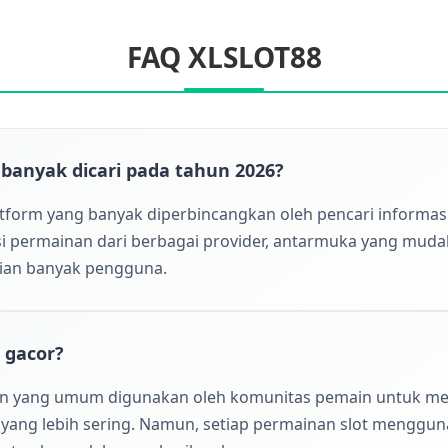
FAQ XLSLOT88
banyak dicari pada tahun 2026?
form yang banyak diperbincangkan oleh pencari informasi 
asi permainan dari berbagai provider, antarmuka yang mud
tian banyak pengguna.
 gacor?
utan yang umum digunakan oleh komunitas pemain untuk 
ang lebih sering. Namun, setiap permainan slot mengguna