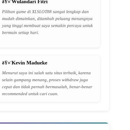
Wulandari Fitri
Pilihan game di XLSLOT88 sangat lengkap dan
mudah dimainkan, ditambah peluang menangnya
yang tinggi membuat saya semakin percaya untuk
bermain setiap hari.
Kevin Madueke
Menurut saya ini salah satu situs terbaik, karena
selain gampang menang, proses withdraw juga
cepat dan tidak pernah bermasalah, benar-benar
recommended untuk cari cuan.