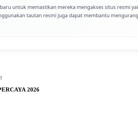
rbaru untuk memastikan mereka mengakses situs resmi ya
Menggunakan tautan resmi juga dapat membantu mengurang
!
ERCAYA 2026