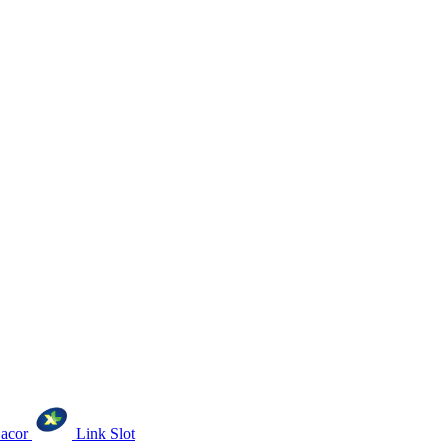
Gacor
Link Slot