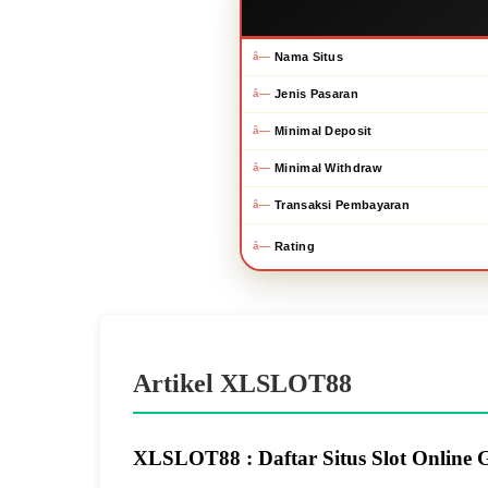
Nama Situs
Jenis Pasaran
Minimal Deposit
Minimal Withdraw
Transaksi Pembayaran
Rating
Artikel XLSLOT88
XLSLOT88 : Daftar Situs Slot Online G