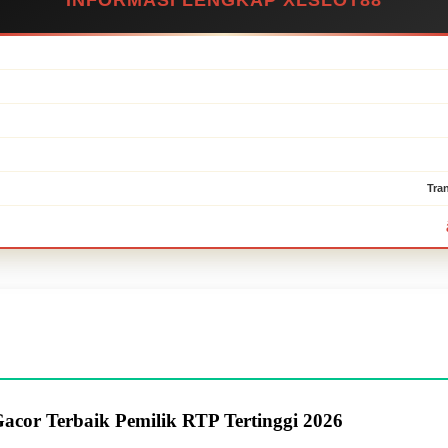
Tra
acor Terbaik Pemilik RTP Tertinggi 2026