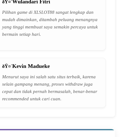
Wulandari Fitri
Pilihan game di XLSLOT88 sangat lengkap dan
mudah dimainkan, ditambah peluang menangnya
yang tinggi membuat saya semakin percaya untuk
bermain setiap hari.
Kevin Madueke
Menurut saya ini salah satu situs terbaik, karena
selain gampang menang, proses withdraw juga
cepat dan tidak pernah bermasalah, benar-benar
recommended untuk cari cuan.