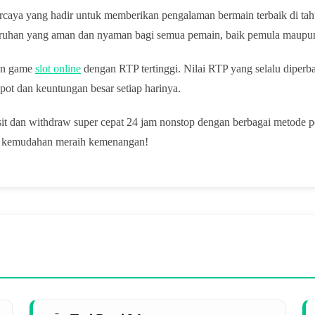
ercaya yang hadir untuk memberikan pengalaman bermain terbaik di t
 taruhan yang aman dan nyaman bagi semua pemain, baik pemula maupu
an game
slot online
dengan RTP tertinggi. Nilai RTP yang selalu diperb
t dan keuntungan besar setiap harinya.
 dan withdraw super cepat 24 jam nonstop dengan berbagai metode pe
n kemudahan meraih kemenangan!