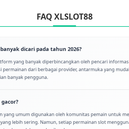
FAQ XLSLOT88
banyak dicari pada tahun 2026?
form yang banyak diperbincangkan oleh pencari informasi 
asi permainan dari berbagai provider, antarmuka yang mud
tian banyak pengguna.
 gacor?
utan yang umum digunakan oleh komunitas pemain untuk 
ang lebih sering. Namun, setiap permainan slot mengguna