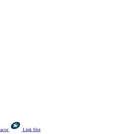
Gacor
Link Slot