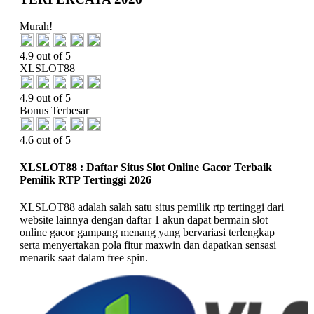
Murah!
4.9 out of 5
XLSLOT88
4.9 out of 5
Bonus Terbesar
4.6 out of 5
XLSLOT88 : Daftar Situs Slot Online Gacor Terbaik
Pemilik RTP Tertinggi 2026
XLSLOT88 adalah salah satu situs pemilik rtp tertinggi dari
website lainnya dengan daftar 1 akun dapat bermain slot
online gacor gampang menang yang bervariasi terlengkap
serta menyertakan pola fitur maxwin dan dapatkan sensasi
menarik saat dalam free spin.