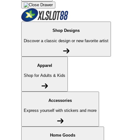
Shop Designs
Discover a classic design or new favorite artist
Apparel
Shop for Adults & Kids
Accessories
Express yourself with stickers and more
Home Goods