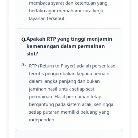
membaca syarat dan ketentuan yang
berlaku agar memahami cara kerja
layanan tersebut.
Apakah RTP yang tinggi menjamin
kemenangan dalam permainan
slot?
RTP (Return to Player) adalah persentase
teoritis pengembalian kepada pemain
dalam jangka panjang dan bukan
jaminan hasil untuk setiap sesi
permainan. Hasil permainan tetap
bergantung pada sistem acak, sehingga
setiap putaran memiliki peluang yang
independen.