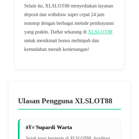
Selain itu, XLSLOT88 menyediakan layanan
deposit dan withdraw super cepat 24 jam
nonstop dengan berbagai metode pembayaran
yang praktis. Daftar sekarang di
XLSLOT88
untuk menikmati bonus melimpah dan
kemudahan meraih kemenangan!
Ulasan Pengguna XLSLOT88
Supardi Warta
Sejak saya bermain di XLSLOT88, hasilnya