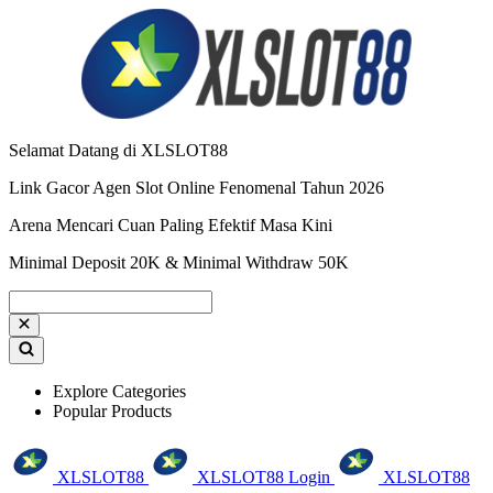
Selamat Datang di XLSLOT88
Link Gacor Agen Slot Online Fenomenal Tahun 2026
Arena Mencari Cuan Paling Efektif Masa Kini
Minimal Deposit 20K & Minimal Withdraw 50K
Explore Categories
Popular Products
XLSLOT88
XLSLOT88 Login
XLSLOT88