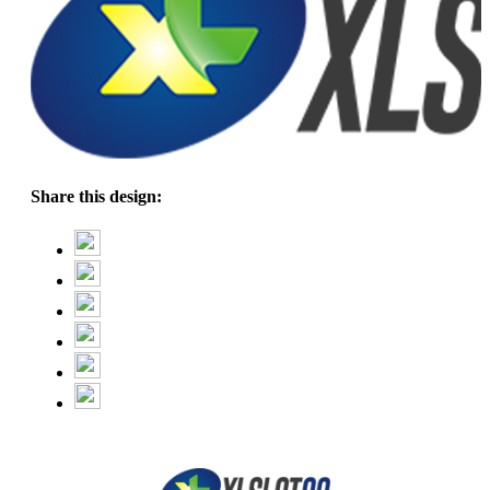
Share this design: