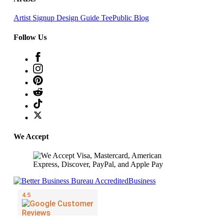
Artist Signup
Design Guide
TeePublic Blog
Follow Us
We Accept