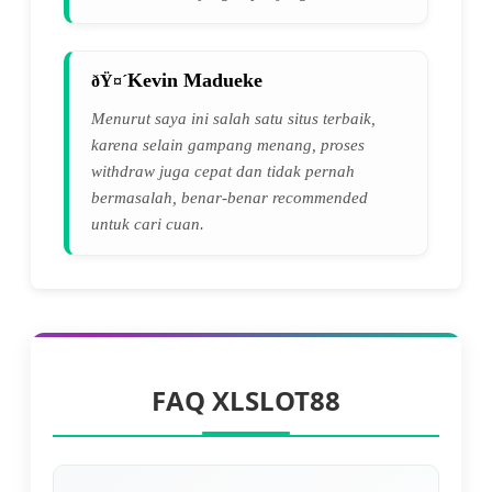
Kevin Madueke
Menurut saya ini salah satu situs terbaik,
karena selain gampang menang, proses
withdraw juga cepat dan tidak pernah
bermasalah, benar-benar recommended
untuk cari cuan.
FAQ XLSLOT88