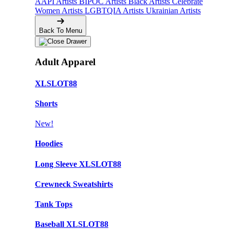
AAPI Artists
BIPOC Artists
Black Artists
Celebrate
Women Artists
LGBTQIA Artists
Ukrainian Artists
Back To Menu
Adult Apparel
XLSLOT88
Shorts
New!
Hoodies
Long Sleeve XLSLOT88
Crewneck Sweatshirts
Tank Tops
Baseball XLSLOT88