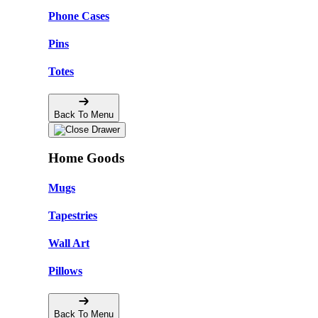
Phone Cases
Pins
Totes
Back To Menu
Home Goods
Mugs
Tapestries
Wall Art
Pillows
Back To Menu