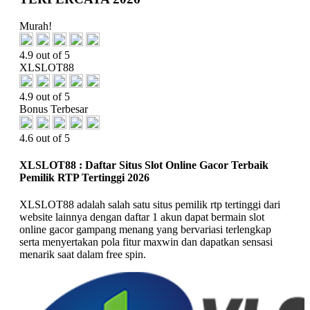
Murah!
4.9 out of 5
XLSLOT88
4.9 out of 5
Bonus Terbesar
4.6 out of 5
XLSLOT88 : Daftar Situs Slot Online Gacor Terbaik
Pemilik RTP Tertinggi 2026
XLSLOT88 adalah salah satu situs pemilik rtp tertinggi dari
website lainnya dengan daftar 1 akun dapat bermain slot
online gacor gampang menang yang bervariasi terlengkap
serta menyertakan pola fitur maxwin dan dapatkan sensasi
menarik saat dalam free spin.