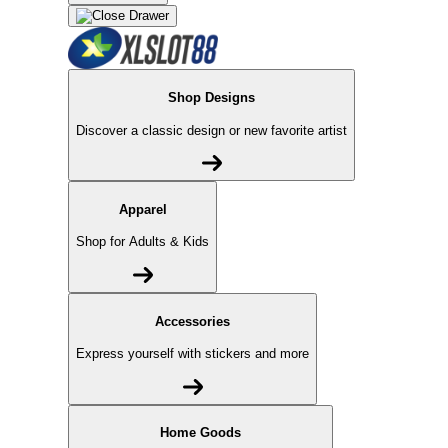
Shop Designs
Discover a classic design or new favorite artist
Apparel
Shop for Adults & Kids
Accessories
Express yourself with stickers and more
Home Goods