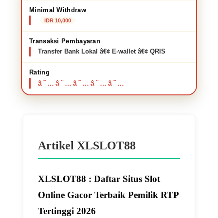
Minimal Withdraw
IDR 10,000
Transaksi Pembayaran
Transfer Bank Lokal â€¢ E-wallet â€¢ QRIS
Rating
Artikel XLSLOT88
XLSLOT88 : Daftar Situs Slot
Online Gacor Terbaik Pemilik RTP
Tertinggi 2026