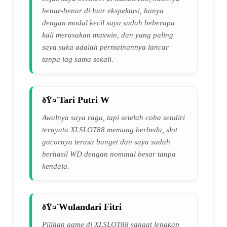
benar-benar di luar ekspektasi, hanya
dengan modal kecil saya sudah beberapa
kali merasakan maxwin, dan yang paling
saya suka adalah permainannya lancar
tanpa lag sama sekali.
Tari Putri W
Awalnya saya ragu, tapi setelah coba sendiri
ternyata XLSLOT88 memang berbeda, slot
gacornya terasa banget dan saya sudah
berhasil WD dengan nominal besar tanpa
kendala.
Wulandari Fitri
Pilihan game di XLSLOT88 sangat lengkap