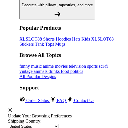
Decorate with pillows, tapestries, and more
Popular Products
XLSLOT88
Shorts
Hoodies
Hats
Kids XLSLOT88
Stickers
Tank Tops
Mugs
Browse All Topics
funny
music
anime
movies
television
sports
sci-fi
vintage
animals
drinks
food
politics
All Popular Designs
Support
Order Status
FAQ
Contact Us
Update Your Browsing Preferences
Shipping Country: