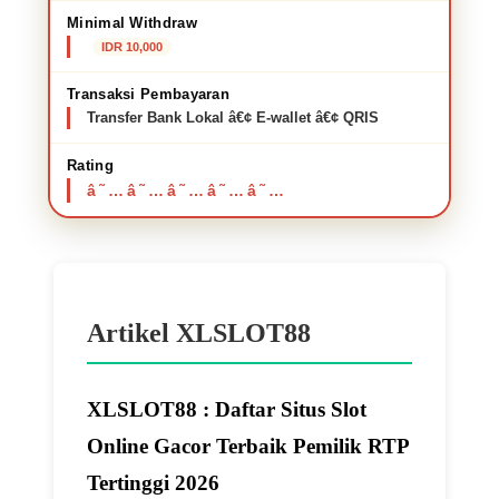
Minimal Withdraw
IDR 10,000
Transaksi Pembayaran
Transfer Bank Lokal â€¢ E-wallet â€¢ QRIS
Rating
Artikel XLSLOT88
XLSLOT88 : Daftar Situs Slot
Online Gacor Terbaik Pemilik RTP
Tertinggi 2026