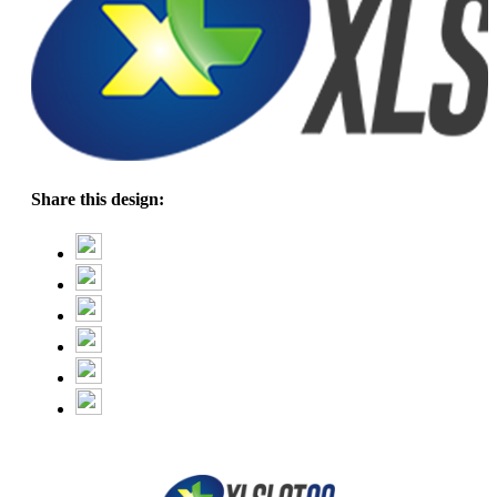
Share this design: