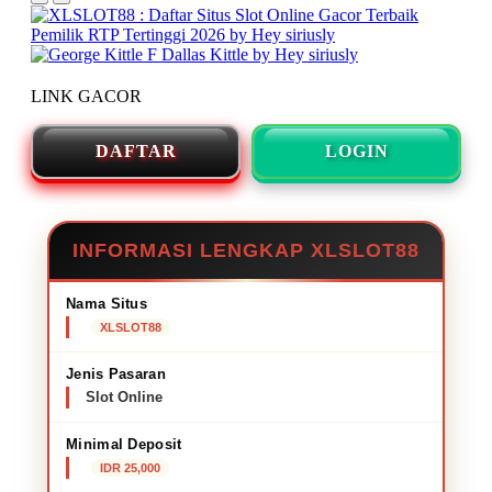
LINK GACOR
DAFTAR
LOGIN
INFORMASI LENGKAP XLSLOT88
Nama Situs
XLSLOT88
Jenis Pasaran
Slot Online
Minimal Deposit
IDR 25,000