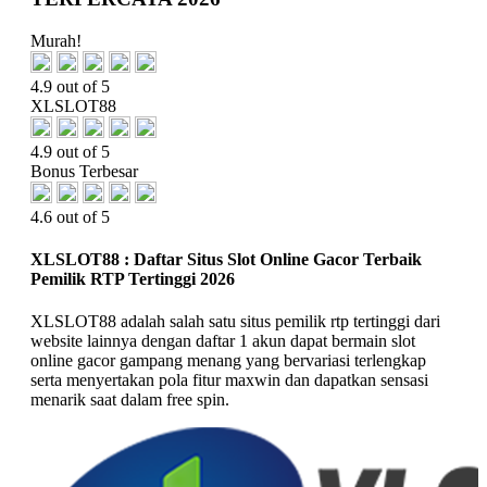
Murah!
4.9 out of 5
XLSLOT88
4.9 out of 5
Bonus Terbesar
4.6 out of 5
XLSLOT88 : Daftar Situs Slot Online Gacor Terbaik
Pemilik RTP Tertinggi 2026
XLSLOT88 adalah salah satu situs pemilik rtp tertinggi dari
website lainnya dengan daftar 1 akun dapat bermain slot
online gacor gampang menang yang bervariasi terlengkap
serta menyertakan pola fitur maxwin dan dapatkan sensasi
menarik saat dalam free spin.