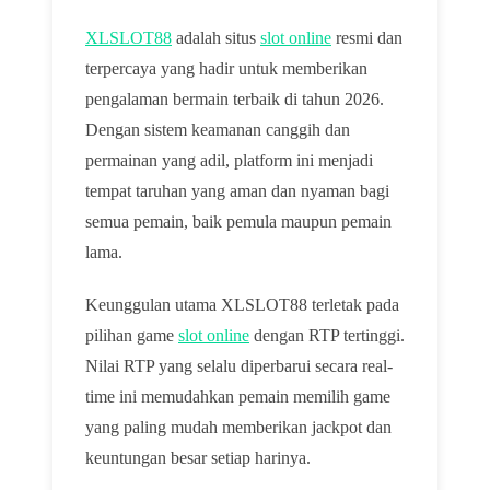
XLSLOT88
adalah situs
slot online
resmi dan
terpercaya yang hadir untuk memberikan
pengalaman bermain terbaik di tahun 2026.
Dengan sistem keamanan canggih dan
permainan yang adil, platform ini menjadi
tempat taruhan yang aman dan nyaman bagi
semua pemain, baik pemula maupun pemain
lama.
Keunggulan utama XLSLOT88 terletak pada
pilihan game
slot online
dengan RTP tertinggi.
Nilai RTP yang selalu diperbarui secara real-
time ini memudahkan pemain memilih game
yang paling mudah memberikan jackpot dan
keuntungan besar setiap harinya.