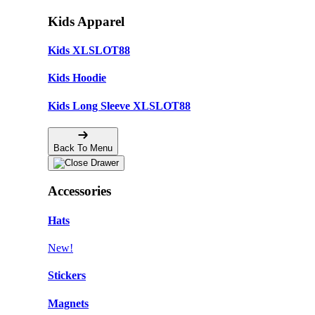
Kids Apparel
Kids XLSLOT88
Kids Hoodie
Kids Long Sleeve XLSLOT88
Back To Menu
Accessories
Hats
New!
Stickers
Magnets