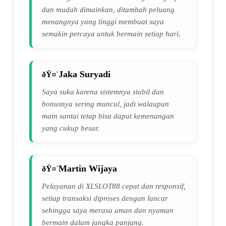
dan mudah dimainkan, ditambah peluang
menangnya yang tinggi membuat saya
semakin percaya untuk bermain setiap hari.
Jaka Suryadi
Saya suka karena sistemnya stabil dan
bonusnya sering muncul, jadi walaupun
main santai tetap bisa dapat kemenangan
yang cukup besar.
Martin Wijaya
Pelayanan di XLSLOT88 cepat dan responsif,
setiap transaksi diproses dengan lancar
sehingga saya merasa aman dan nyaman
bermain dalam jangka panjang.