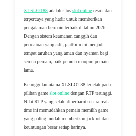
XLSLOT88
adalah situs
slot online
resmi dan
terpercaya yang hadir untuk memberikan
pengalaman bermain terbaik di tahun 2026.
Dengan sistem keamanan canggih dan
permainan yang adil, platform ini menjadi
tempat taruhan yang aman dan nyaman bagi
semua pemain, baik pemula maupun pemain
lama.
Keunggulan utama XLSLOT88 terletak pada
pilihan game
slot online
dengan RTP tertinggi.
Nilai RTP yang selalu diperbarui secara real-
time ini memudahkan pemain memilih game
yang paling mudah memberikan jackpot dan
keuntungan besar setiap harinya.