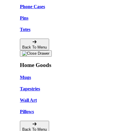
Phone Cases
Pins
Totes
Back To Menu
Home Goods
Mugs
Tapestries
Wall Art
Pillows
Back To Menu