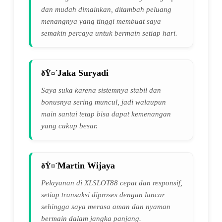
dan mudah dimainkan, ditambah peluang
menangnya yang tinggi membuat saya
semakin percaya untuk bermain setiap hari.
Jaka Suryadi
Saya suka karena sistemnya stabil dan
bonusnya sering muncul, jadi walaupun
main santai tetap bisa dapat kemenangan
yang cukup besar.
Martin Wijaya
Pelayanan di XLSLOT88 cepat dan responsif,
setiap transaksi diproses dengan lancar
sehingga saya merasa aman dan nyaman
bermain dalam jangka panjang.