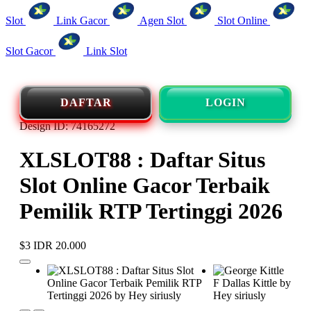
Slot
Link Gacor
Agen Slot
Slot Online
Slot Gacor
Link Slot
DAFTAR
LOGIN
Design ID: 74165272
XLSLOT88 : Daftar Situs
Slot Online Gacor Terbaik
Pemilik RTP Tertinggi 2026
$3
IDR 20.000