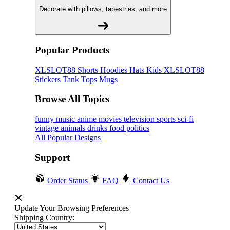
Decorate with pillows, tapestries, and more
Popular Products
XLSLOT88
Shorts
Hoodies
Hats
Kids XLSLOT88
Stickers
Tank Tops
Mugs
Browse All Topics
funny
music
anime
movies
television
sports
sci-fi
vintage
animals
drinks
food
politics
All Popular Designs
Support
Order Status
FAQ
Contact Us
Update Your Browsing Preferences
Shipping Country: