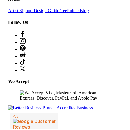
Artist Signup
Design Guide
TeePublic Blog
Follow Us
We Accept