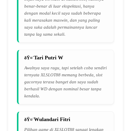
benar-benar di luar ekspektasi, hanya
dengan modal kecil saya sudah beberapa
kali merasakan maxwin, dan yang paling
saya suka adalah permainannya lancar
tanpa lag sama sekali.
Tari Putri W
Awalnya saya ragu, tapi setelah coba sendiri
ternyata XLSLOT88 memang berbeda, slot
gacornya terasa banget dan saya sudah
berhasil WD dengan nominal besar tanpa
kendala.
Wulandari Fitri
Pilihan game di XLSLOT88 sangat lengkap