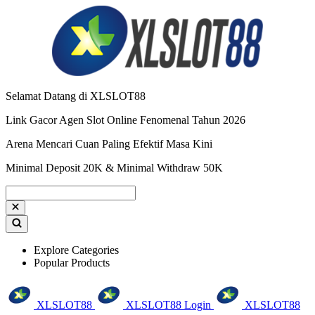
Selamat Datang di XLSLOT88
Link Gacor Agen Slot Online Fenomenal Tahun 2026
Arena Mencari Cuan Paling Efektif Masa Kini
Minimal Deposit 20K & Minimal Withdraw 50K
Explore Categories
Popular Products
XLSLOT88
XLSLOT88 Login
XLSLOT88