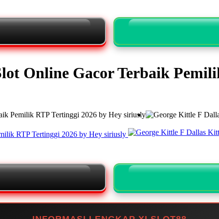
lot Online Gacor Terbaik Pemili
INFORMASI LENGKAP XLSLOT88