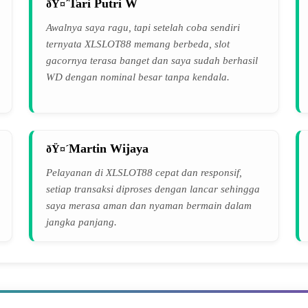
Tari Putri W
Awalnya saya ragu, tapi setelah coba sendiri
ternyata XLSLOT88 memang berbeda, slot
gacornya terasa banget dan saya sudah berhasil
WD dengan nominal besar tanpa kendala.
Martin Wijaya
Pelayanan di XLSLOT88 cepat dan responsif,
setiap transaksi diproses dengan lancar sehingga
saya merasa aman dan nyaman bermain dalam
jangka panjang.