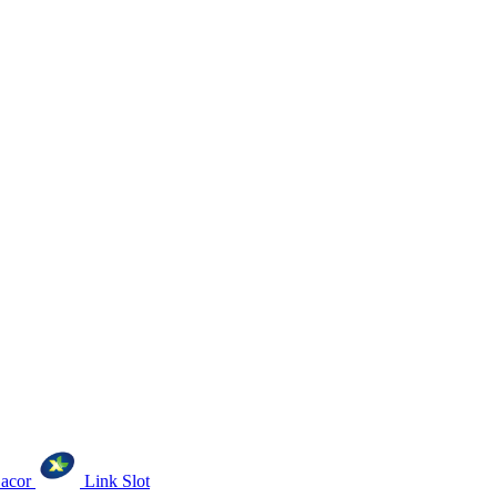
Gacor
Link Slot