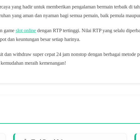
ercaya yang hadir untuk memberikan pengalaman bermain terbaik di t
 taruhan yang aman dan nyaman bagi semua pemain, baik pemula maupu
an game
slot online
dengan RTP tertinggi. Nilai RTP yang selalu diperb
t dan keuntungan besar setiap harinya.
 dan withdraw super cepat 24 jam nonstop dengan berbagai metode pe
n kemudahan meraih kemenangan!