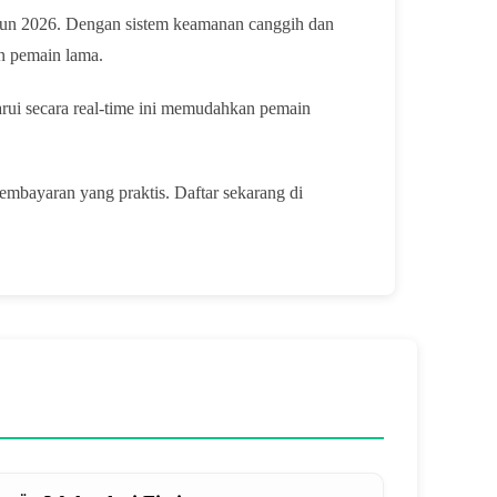
ahun 2026. Dengan sistem keamanan canggih dan
n pemain lama.
arui secara real-time ini memudahkan pemain
mbayaran yang praktis. Daftar sekarang di