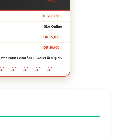
XLSLOT88
Slot Online
IDR 25,000
IDR 10,000
nsfer Bank Lokal â€¢ E-wallet â€¢ QRIS