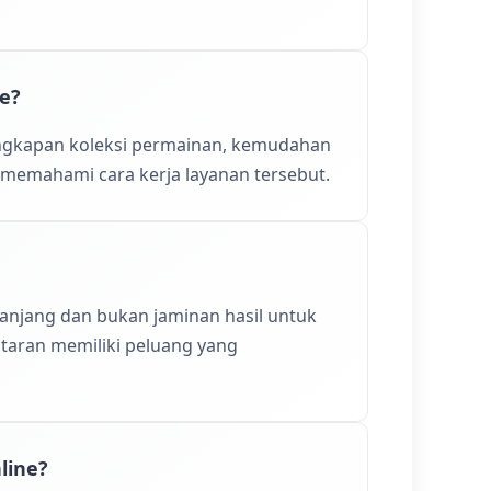
ne?
engkapan koleksi permainan, kemudahan
 memahami cara kerja layanan tersebut.
panjang dan bukan jaminan hasil untuk
utaran memiliki peluang yang
line?