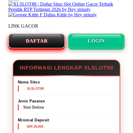
LINK GACOR
DAFTAR
LOGIN
INFORMASI LENGKAP XLSLOT88
Nama Situs
XLSLOT88
Jenis Pasaran
Slot Online
Minimal Deposit
IDR 25,000