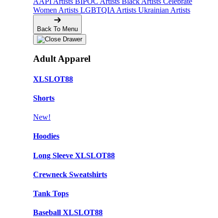
AAPI Artists
BIPOC Artists
Black Artists
Celebrate
Women Artists
LGBTQIA Artists
Ukrainian Artists
Back To Menu
Adult Apparel
XLSLOT88
Shorts
New!
Hoodies
Long Sleeve XLSLOT88
Crewneck Sweatshirts
Tank Tops
Baseball XLSLOT88