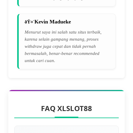
Kevin Madueke
Menurut saya ini salah satu situs terbaik,
karena selain gampang menang, proses
withdraw juga cepat dan tidak pernah
bermasalah, benar-benar recommended
untuk cari cuan.
FAQ XLSLOT88