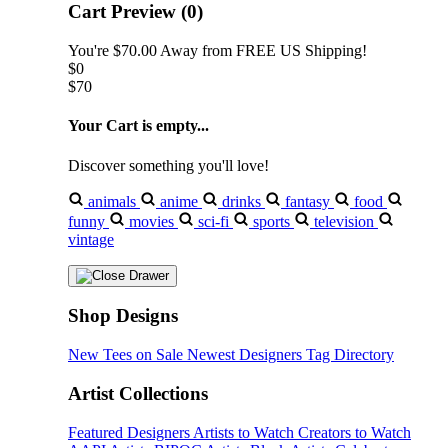
Cart Preview (0)
You're
$70.00
Away from
FREE US Shipping!
$0
$70
Your Cart is empty...
Discover something you'll love!
animals
anime
drinks
fantasy
food
funny
movies
sci-fi
sports
television
vintage
Shop Designs
New Tees on Sale
Newest Designers
Tag Directory
Artist Collections
Featured Designers
Artists to Watch
Creators to Watch