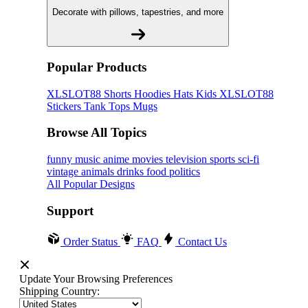
Decorate with pillows, tapestries, and more
Popular Products
XLSLOT88
Shorts
Hoodies
Hats
Kids XLSLOT88
Stickers
Tank Tops
Mugs
Browse All Topics
funny
music
anime
movies
television
sports
sci-fi
vintage
animals
drinks
food
politics
All Popular Designs
Support
Order Status
FAQ
Contact Us
Update Your Browsing Preferences
Shipping Country: