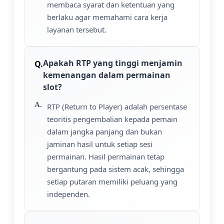
membaca syarat dan ketentuan yang
berlaku agar memahami cara kerja
layanan tersebut.
Apakah RTP yang tinggi menjamin
kemenangan dalam permainan
slot?
RTP (Return to Player) adalah persentase
teoritis pengembalian kepada pemain
dalam jangka panjang dan bukan
jaminan hasil untuk setiap sesi
permainan. Hasil permainan tetap
bergantung pada sistem acak, sehingga
setiap putaran memiliki peluang yang
independen.