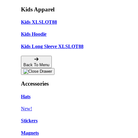
Kids Apparel
Kids XLSLOT88
Kids Hoodie
Kids Long Sleeve XLSLOT88
Back To Menu
Accessories
Hats
New!
Stickers
Magnets