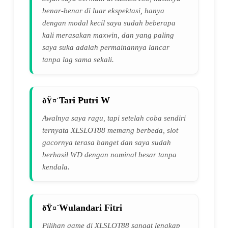
benar-benar di luar ekspektasi, hanya
dengan modal kecil saya sudah beberapa
kali merasakan maxwin, dan yang paling
saya suka adalah permainannya lancar
tanpa lag sama sekali.
Tari Putri W
Awalnya saya ragu, tapi setelah coba sendiri
ternyata XLSLOT88 memang berbeda, slot
gacornya terasa banget dan saya sudah
berhasil WD dengan nominal besar tanpa
kendala.
Wulandari Fitri
Pilihan game di XLSLOT88 sangat lengkap