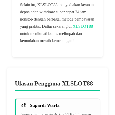
Selain itu, XLSLOT88 menyediakan layanan
deposit dan withdraw super cepat 24 jam
nonstop dengan berbagai metode pembayaran
yang praktis. Daftar sekarang di
XLSLOT88
untuk menikmati bonus melimpah dan
kemudahan meraih kemenangan!
Ulasan Pengguna XLSLOT88
Supardi Warta
Sejak saya bermain di XLSLOT88, hasilnya