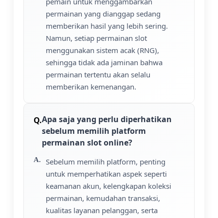
pemain untuk menggambarkan
permainan yang dianggap sedang
memberikan hasil yang lebih sering.
Namun, setiap permainan slot
menggunakan sistem acak (RNG),
sehingga tidak ada jaminan bahwa
permainan tertentu akan selalu
memberikan kemenangan.
Apa saja yang perlu diperhatikan
sebelum memilih platform
permainan slot online?
Sebelum memilih platform, penting
untuk memperhatikan aspek seperti
keamanan akun, kelengkapan koleksi
permainan, kemudahan transaksi,
kualitas layanan pelanggan, serta