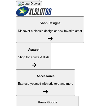
Shop Designs
Discover a classic design or new favorite artist
Apparel
Shop for Adults & Kids
Accessories
Express yourself with stickers and more
Home Goods