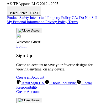
Â© TP Apparel LLC 2012 - 2025
United States - $ USD
Product Safety
Intellectual Property Policy
CA: Do Not Sell
My Personal Information
Privacy Policy
Terms
Welcome Guest!
Log In
Sign Up
Create an account to save your favorite designs for
viewing anytime, on any device.
Create an Account
Artist Sign Up
About TeePublic
Social
Responsibility
Create Account