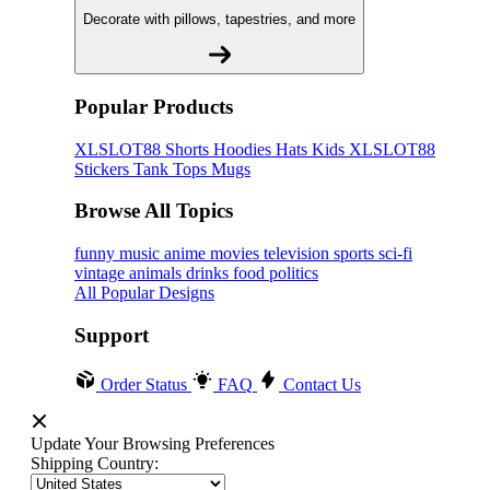
Decorate with pillows, tapestries, and more
Popular Products
XLSLOT88
Shorts
Hoodies
Hats
Kids XLSLOT88
Stickers
Tank Tops
Mugs
Browse All Topics
funny
music
anime
movies
television
sports
sci-fi
vintage
animals
drinks
food
politics
All Popular Designs
Support
Order Status
FAQ
Contact Us
Update Your Browsing Preferences
Shipping Country: