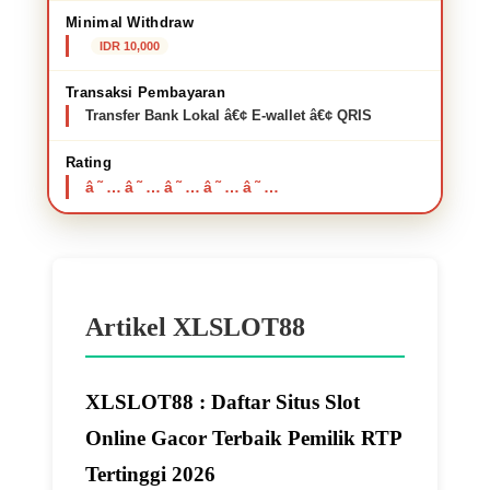
Minimal Withdraw
IDR 10,000
Transaksi Pembayaran
Transfer Bank Lokal â€¢ E-wallet â€¢ QRIS
Rating
Artikel XLSLOT88
XLSLOT88 : Daftar Situs Slot
Online Gacor Terbaik Pemilik RTP
Tertinggi 2026