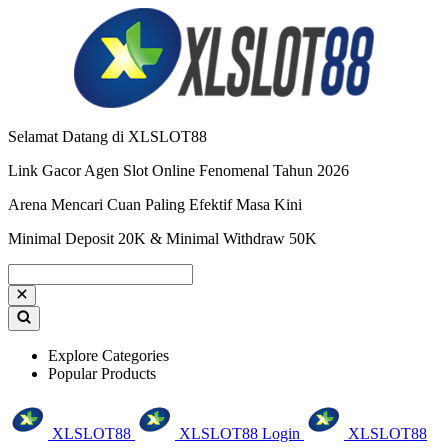
Selamat Datang di XLSLOT88
Link Gacor Agen Slot Online Fenomenal Tahun 2026
Arena Mencari Cuan Paling Efektif Masa Kini
Minimal Deposit 20K & Minimal Withdraw 50K
Explore Categories
Popular Products
XLSLOT88
XLSLOT88 Login
XLSLOT88