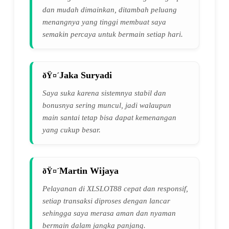
dan mudah dimainkan, ditambah peluang
menangnya yang tinggi membuat saya
semakin percaya untuk bermain setiap hari.
Jaka Suryadi
Saya suka karena sistemnya stabil dan
bonusnya sering muncul, jadi walaupun
main santai tetap bisa dapat kemenangan
yang cukup besar.
Martin Wijaya
Pelayanan di XLSLOT88 cepat dan responsif,
setiap transaksi diproses dengan lancar
sehingga saya merasa aman dan nyaman
bermain dalam jangka panjang.