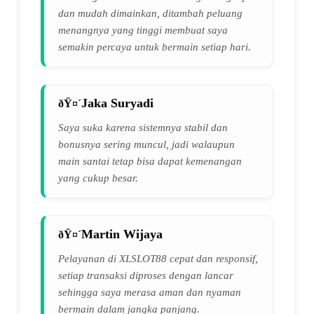
dan mudah dimainkan, ditambah peluang
menangnya yang tinggi membuat saya
semakin percaya untuk bermain setiap hari.
Jaka Suryadi
Saya suka karena sistemnya stabil dan
bonusnya sering muncul, jadi walaupun
main santai tetap bisa dapat kemenangan
yang cukup besar.
Martin Wijaya
Pelayanan di XLSLOT88 cepat dan responsif,
setiap transaksi diproses dengan lancar
sehingga saya merasa aman dan nyaman
bermain dalam jangka panjang.