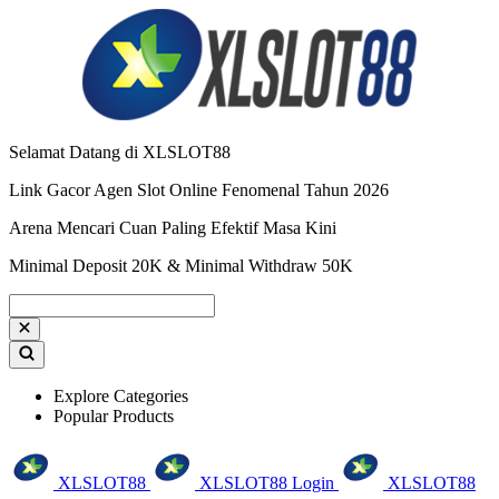
Selamat Datang di XLSLOT88
Link Gacor Agen Slot Online Fenomenal Tahun 2026
Arena Mencari Cuan Paling Efektif Masa Kini
Minimal Deposit 20K & Minimal Withdraw 50K
Explore Categories
Popular Products
XLSLOT88
XLSLOT88 Login
XLSLOT88