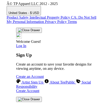
Â© TP Apparel LLC 2012 - 2025
United States - $ USD
Product Safety
Intellectual Property Policy
CA: Do Not Sell
My Personal Information
Privacy Policy
Terms
Welcome Guest!
Log In
Sign Up
Create an account to save your favorite designs for
viewing anytime, on any device.
Create an Account
Artist Sign Up
About TeePublic
Social
Responsibility
Create Account