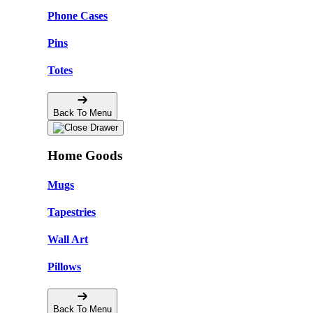
Phone Cases
Pins
Totes
Back To Menu
Home Goods
Mugs
Tapestries
Wall Art
Pillows
Back To Menu