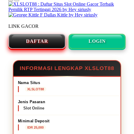
LINK GACOR
DAFTAR
LOGIN
INFORMASI LENGKAP XLSLOT88
Nama Situs
XLSLOT88
Jenis Pasaran
Slot Online
Minimal Deposit
IDR 25,000