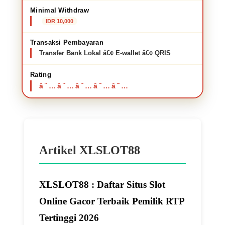
Minimal Withdraw
IDR 10,000
Transaksi Pembayaran
Transfer Bank Lokal â€¢ E-wallet â€¢ QRIS
Rating
Artikel XLSLOT88
XLSLOT88 : Daftar Situs Slot
Online Gacor Terbaik Pemilik RTP
Tertinggi 2026