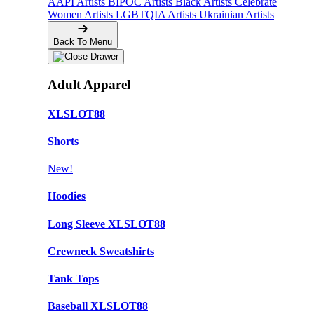
AAPI Artists
BIPOC Artists
Black Artists
Celebrate
Women Artists
LGBTQIA Artists
Ukrainian Artists
Back To Menu
Adult Apparel
XLSLOT88
Shorts
New!
Hoodies
Long Sleeve XLSLOT88
Crewneck Sweatshirts
Tank Tops
Baseball XLSLOT88