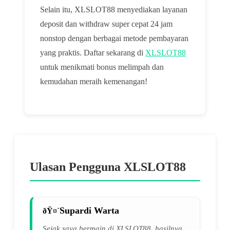
Selain itu, XLSLOT88 menyediakan layanan
deposit dan withdraw super cepat 24 jam
nonstop dengan berbagai metode pembayaran
yang praktis. Daftar sekarang di
XLSLOT88
untuk menikmati bonus melimpah dan
kemudahan meraih kemenangan!
Ulasan Pengguna XLSLOT88
Supardi Warta
Sejak saya bermain di XLSLOT88, hasilnya