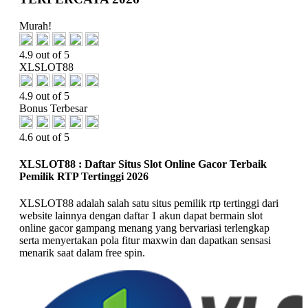
Murah!
4.9 out of 5
XLSLOT88
4.9 out of 5
Bonus Terbesar
4.6 out of 5
XLSLOT88 : Daftar Situs Slot Online Gacor Terbaik
Pemilik RTP Tertinggi 2026
XLSLOT88 adalah salah satu situs pemilik rtp tertinggi dari
website lainnya dengan daftar 1 akun dapat bermain slot
online gacor gampang menang yang bervariasi terlengkap
serta menyertakan pola fitur maxwin dan dapatkan sensasi
menarik saat dalam free spin.