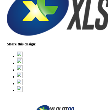
Share this design: