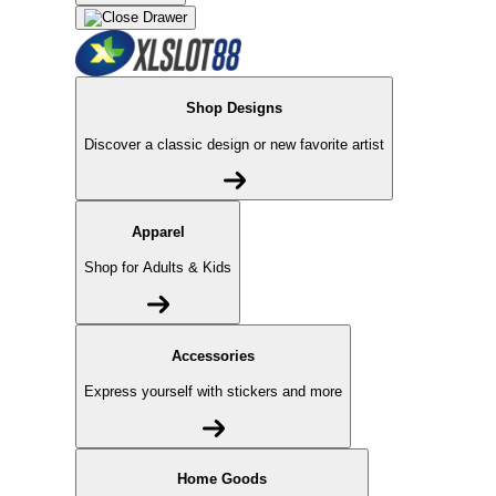
Shop Designs
Discover a classic design or new favorite artist
Apparel
Shop for Adults & Kids
Accessories
Express yourself with stickers and more
Home Goods