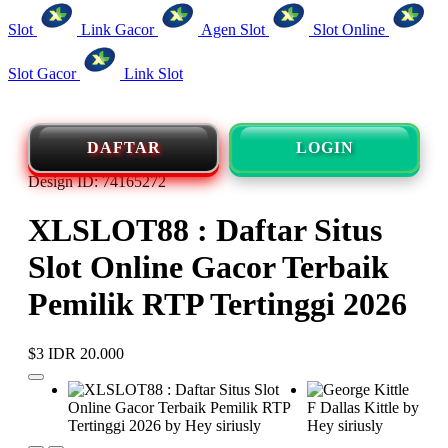
Slot
Link Gacor
Agen Slot
Slot Online
Slot Gacor
Link Slot
DAFTAR
LOGIN
Design ID: 74165272
XLSLOT88 : Daftar Situs
Slot Online Gacor Terbaik
Pemilik RTP Tertinggi 2026
$3
IDR 20.000