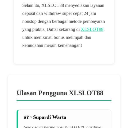
Selain itu, XLSLOT88 menyediakan layanan
deposit dan withdraw super cepat 24 jam
nonstop dengan berbagai metode pembayaran
yang praktis. Daftar sekarang di
XLSLOT88
untuk menikmati bonus melimpah dan
kemudahan meraih kemenangan!
Ulasan Pengguna XLSLOT88
Supardi Warta
Sejak saya bermain di XLSLOT88, hasilnya