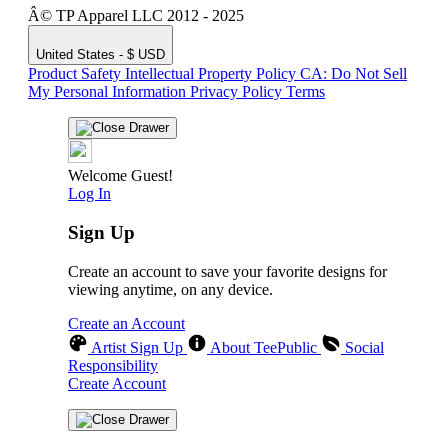
Â© TP Apparel LLC 2012 - 2025
United States - $ USD
Product Safety
Intellectual Property Policy
CA: Do Not Sell
My Personal Information
Privacy Policy
Terms
Welcome Guest!
Log In
Sign Up
Create an account to save your favorite designs for
viewing anytime, on any device.
Create an Account
Artist Sign Up
About TeePublic
Social
Responsibility
Create Account