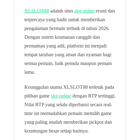
XLSLOT88
adalah situs
slot online
resmi dan
terpercaya yang hadir untuk memberikan
pengalaman bermain terbaik di tahun 2026.
Dengan sistem keamanan canggih dan
permainan yang adil, platform ini menjadi
tempat taruhan yang aman dan nyaman bagi
semua pemain, baik pemula maupun pemain
lama.
Keunggulan utama XLSLOT88 terletak pada
pilihan game
slot online
dengan RTP tertinggi.
Nilai RTP yang selalu diperbarui secara real-
time ini memudahkan pemain memilih game
yang paling mudah memberikan jackpot dan
keuntungan besar setiap harinya.