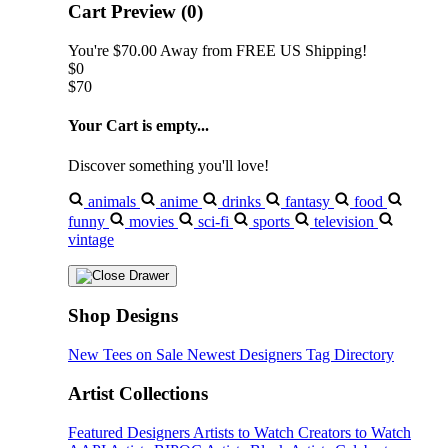
Cart Preview (0)
You're
$70.00
Away from
FREE US Shipping!
$0
$70
Your Cart is empty...
Discover something you'll love!
animals
anime
drinks
fantasy
food
funny
movies
sci-fi
sports
television
vintage
Shop Designs
New Tees on Sale
Newest Designers
Tag Directory
Artist Collections
Featured Designers
Artists to Watch
Creators to Watch