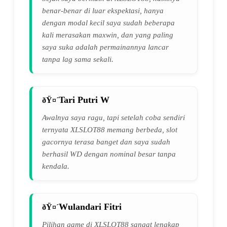
benar-benar di luar ekspektasi, hanya
dengan modal kecil saya sudah beberapa
kali merasakan maxwin, dan yang paling
saya suka adalah permainannya lancar
tanpa lag sama sekali.
Tari Putri W
Awalnya saya ragu, tapi setelah coba sendiri
ternyata XLSLOT88 memang berbeda, slot
gacornya terasa banget dan saya sudah
berhasil WD dengan nominal besar tanpa
kendala.
Wulandari Fitri
Pilihan game di XLSLOT88 sangat lengkap