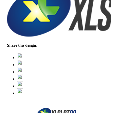
Share this design: