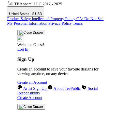
Â© TP Apparel LLC 2012 - 2025
United States - $ USD
Product Safety
Intellectual Property Policy
CA: Do Not Sell
My Personal Information
Privacy Policy
Terms
Welcome Guest!
Log In
Sign Up
Create an account to save your favorite designs for
viewing anytime, on any device.
Create an Account
Artist Sign Up
About TeePublic
Social
Responsibility
Create Account