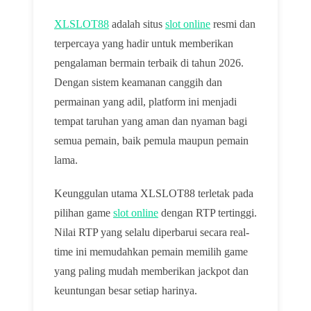
XLSLOT88
adalah situs
slot online
resmi dan
terpercaya yang hadir untuk memberikan
pengalaman bermain terbaik di tahun 2026.
Dengan sistem keamanan canggih dan
permainan yang adil, platform ini menjadi
tempat taruhan yang aman dan nyaman bagi
semua pemain, baik pemula maupun pemain
lama.
Keunggulan utama XLSLOT88 terletak pada
pilihan game
slot online
dengan RTP tertinggi.
Nilai RTP yang selalu diperbarui secara real-
time ini memudahkan pemain memilih game
yang paling mudah memberikan jackpot dan
keuntungan besar setiap harinya.