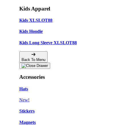
Kids Apparel
Kids XLSLOT88
Kids Hoodie
Kids Long Sleeve XLSLOT88
Back To Menu
Accessories
Hats
New!
Stickers
Magnets