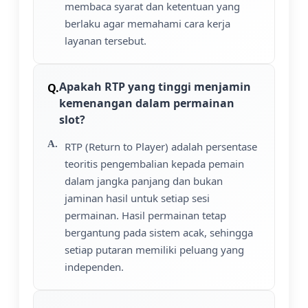
membaca syarat dan ketentuan yang
berlaku agar memahami cara kerja
layanan tersebut.
Apakah RTP yang tinggi menjamin
kemenangan dalam permainan
slot?
RTP (Return to Player) adalah persentase
teoritis pengembalian kepada pemain
dalam jangka panjang dan bukan
jaminan hasil untuk setiap sesi
permainan. Hasil permainan tetap
bergantung pada sistem acak, sehingga
setiap putaran memiliki peluang yang
independen.