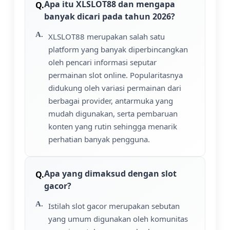
Apa itu XLSLOT88 dan mengapa
banyak dicari pada tahun 2026?
XLSLOT88 merupakan salah satu
platform yang banyak diperbincangkan
oleh pencari informasi seputar
permainan slot online. Popularitasnya
didukung oleh variasi permainan dari
berbagai provider, antarmuka yang
mudah digunakan, serta pembaruan
konten yang rutin sehingga menarik
perhatian banyak pengguna.
Apa yang dimaksud dengan slot
gacor?
Istilah slot gacor merupakan sebutan
yang umum digunakan oleh komunitas