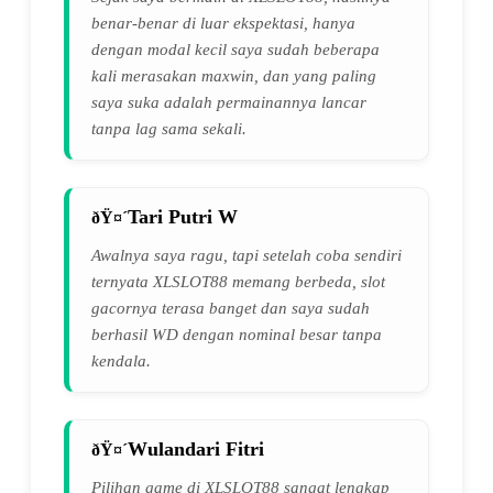
benar-benar di luar ekspektasi, hanya
dengan modal kecil saya sudah beberapa
kali merasakan maxwin, dan yang paling
saya suka adalah permainannya lancar
tanpa lag sama sekali.
Tari Putri W
Awalnya saya ragu, tapi setelah coba sendiri
ternyata XLSLOT88 memang berbeda, slot
gacornya terasa banget dan saya sudah
berhasil WD dengan nominal besar tanpa
kendala.
Wulandari Fitri
Pilihan game di XLSLOT88 sangat lengkap