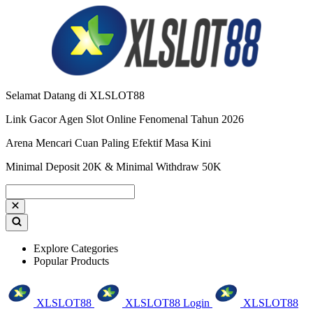
Selamat Datang di XLSLOT88
Link Gacor Agen Slot Online Fenomenal Tahun 2026
Arena Mencari Cuan Paling Efektif Masa Kini
Minimal Deposit 20K & Minimal Withdraw 50K
Explore Categories
Popular Products
XLSLOT88
XLSLOT88 Login
XLSLOT88