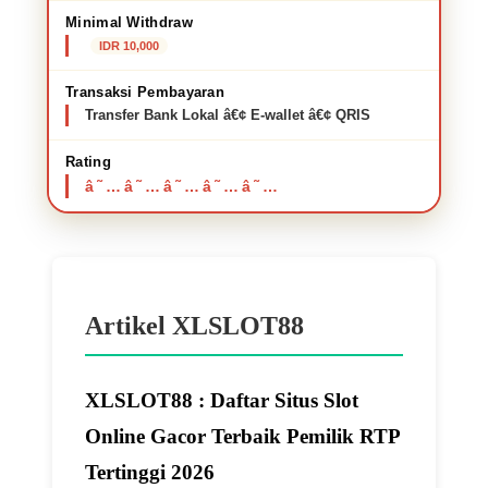
Minimal Withdraw
IDR 10,000
Transaksi Pembayaran
Transfer Bank Lokal â€¢ E-wallet â€¢ QRIS
Rating
Artikel XLSLOT88
XLSLOT88 : Daftar Situs Slot
Online Gacor Terbaik Pemilik RTP
Tertinggi 2026