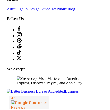
Artist Signup
Design Guide
TeePublic Blog
Follow Us
We Accept