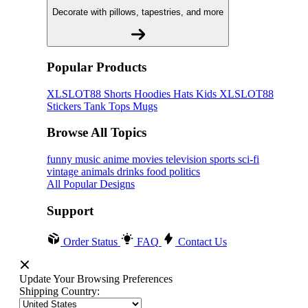
Decorate with pillows, tapestries, and more
Popular Products
XLSLOT88
Shorts
Hoodies
Hats
Kids XLSLOT88
Stickers
Tank Tops
Mugs
Browse All Topics
funny
music
anime
movies
television
sports
sci-fi
vintage
animals
drinks
food
politics
All Popular Designs
Support
Order Status
FAQ
Contact Us
Update Your Browsing Preferences
Shipping Country: