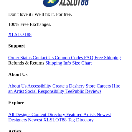
Don't love it? We'll fix it. For free.
100% Free Exchanges.
XLSLOT88
Support
Order Status
Contact Us
Coupon Codes
FAQ
Free Shipping
Refunds & Returns
Shipping Info
Size Chart
About Us
About Us
Accessibility
Create a Dashery Store
Careers
Hire
an Artist
Social Responsibility
TeePublic Reviews
Explore
All Designs
Content Directory
Featured Artists
Newest
Designers
Newest XLSLOT88
Tag Directory
Artists