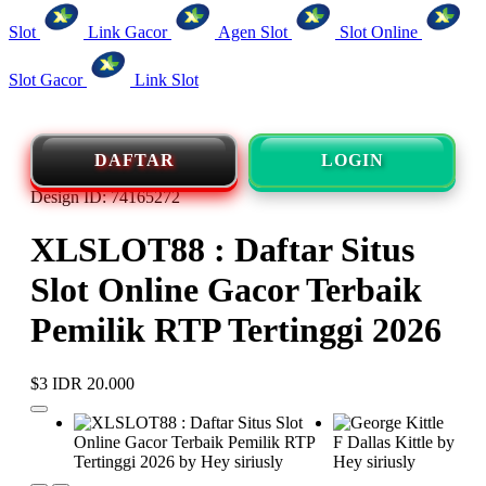
Slot
Link Gacor
Agen Slot
Slot Online
Slot Gacor
Link Slot
DAFTAR
LOGIN
Design ID: 74165272
XLSLOT88 : Daftar Situs
Slot Online Gacor Terbaik
Pemilik RTP Tertinggi 2026
$3
IDR 20.000