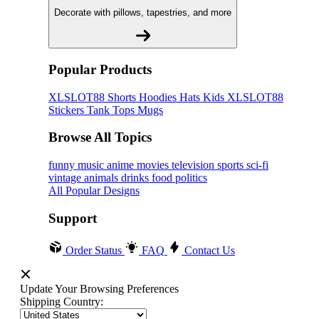
Decorate with pillows, tapestries, and more
Popular Products
XLSLOT88
Shorts
Hoodies
Hats
Kids XLSLOT88
Stickers
Tank Tops
Mugs
Browse All Topics
funny
music
anime
movies
television
sports
sci-fi
vintage
animals
drinks
food
politics
All Popular Designs
Support
Order Status
FAQ
Contact Us
Update Your Browsing Preferences
Shipping Country: