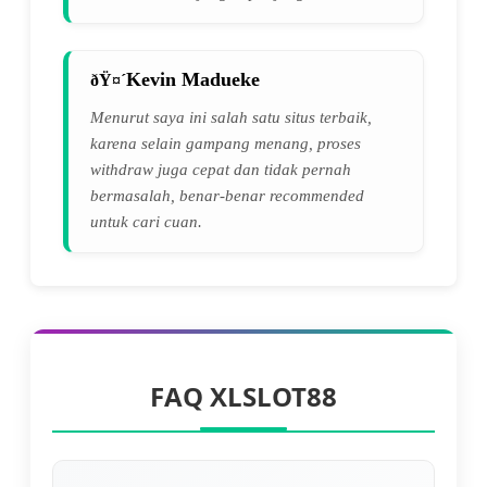
Kevin Madueke
Menurut saya ini salah satu situs terbaik,
karena selain gampang menang, proses
withdraw juga cepat dan tidak pernah
bermasalah, benar-benar recommended
untuk cari cuan.
FAQ XLSLOT88