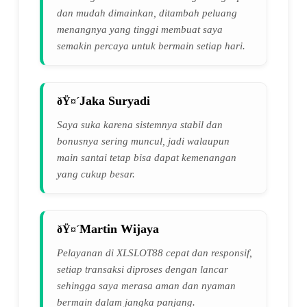
dan mudah dimainkan, ditambah peluang
menangnya yang tinggi membuat saya
semakin percaya untuk bermain setiap hari.
Jaka Suryadi
Saya suka karena sistemnya stabil dan
bonusnya sering muncul, jadi walaupun
main santai tetap bisa dapat kemenangan
yang cukup besar.
Martin Wijaya
Pelayanan di XLSLOT88 cepat dan responsif,
setiap transaksi diproses dengan lancar
sehingga saya merasa aman dan nyaman
bermain dalam jangka panjang.