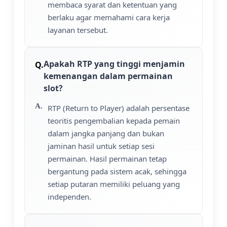
membaca syarat dan ketentuan yang
berlaku agar memahami cara kerja
layanan tersebut.
Apakah RTP yang tinggi menjamin
kemenangan dalam permainan
slot?
RTP (Return to Player) adalah persentase
teoritis pengembalian kepada pemain
dalam jangka panjang dan bukan
jaminan hasil untuk setiap sesi
permainan. Hasil permainan tetap
bergantung pada sistem acak, sehingga
setiap putaran memiliki peluang yang
independen.