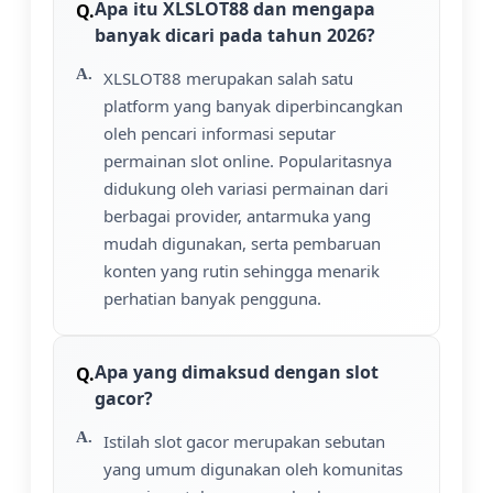
Apa itu XLSLOT88 dan mengapa
banyak dicari pada tahun 2026?
XLSLOT88 merupakan salah satu
platform yang banyak diperbincangkan
oleh pencari informasi seputar
permainan slot online. Popularitasnya
didukung oleh variasi permainan dari
berbagai provider, antarmuka yang
mudah digunakan, serta pembaruan
konten yang rutin sehingga menarik
perhatian banyak pengguna.
Apa yang dimaksud dengan slot
gacor?
Istilah slot gacor merupakan sebutan
yang umum digunakan oleh komunitas