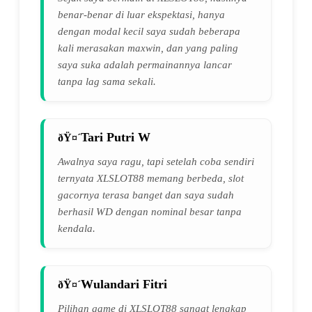
benar-benar di luar ekspektasi, hanya
dengan modal kecil saya sudah beberapa
kali merasakan maxwin, dan yang paling
saya suka adalah permainannya lancar
tanpa lag sama sekali.
Tari Putri W
Awalnya saya ragu, tapi setelah coba sendiri
ternyata XLSLOT88 memang berbeda, slot
gacornya terasa banget dan saya sudah
berhasil WD dengan nominal besar tanpa
kendala.
Wulandari Fitri
Pilihan game di XLSLOT88 sangat lengkap