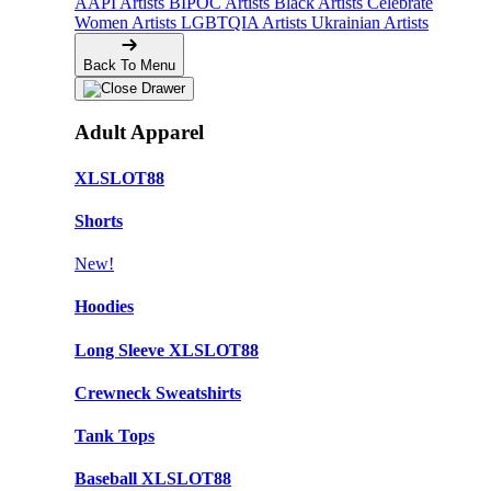
AAPI Artists
BIPOC Artists
Black Artists
Celebrate
Women Artists
LGBTQIA Artists
Ukrainian Artists
Back To Menu
Adult Apparel
XLSLOT88
Shorts
New!
Hoodies
Long Sleeve XLSLOT88
Crewneck Sweatshirts
Tank Tops
Baseball XLSLOT88