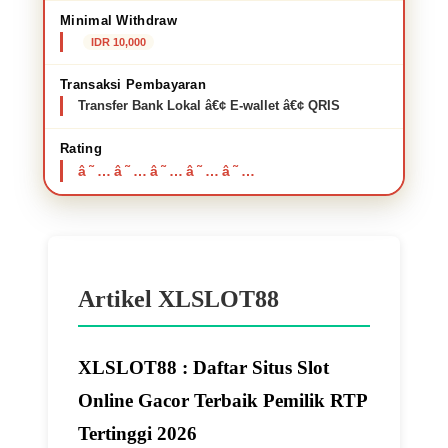
Minimal Withdraw
IDR 10,000
Transaksi Pembayaran
Transfer Bank Lokal â€¢ E-wallet â€¢ QRIS
Rating
Artikel XLSLOT88
XLSLOT88 : Daftar Situs Slot
Online Gacor Terbaik Pemilik RTP
Tertinggi 2026