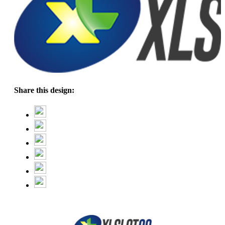
Share this design: