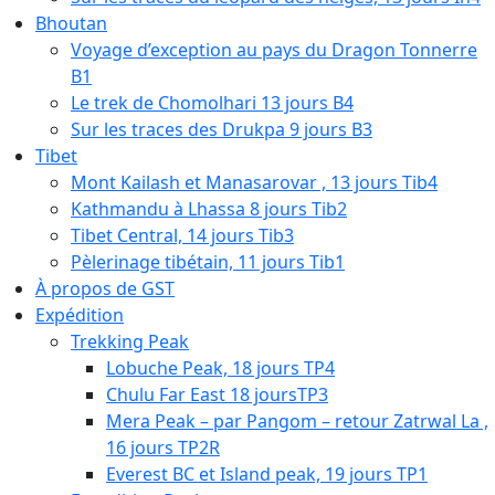
Bhoutan
Voyage d’exception au pays du Dragon Tonnerre
B1
Le trek de Chomolhari 13 jours B4
Sur les traces des Drukpa 9 jours B3
Tibet
Mont Kailash et Manasarovar , 13 jours Tib4
Kathmandu à Lhassa 8 jours Tib2
Tibet Central, 14 jours Tib3
Pèlerinage tibétain, 11 jours Tib1
À propos de GST
Expédition
Trekking Peak
Lobuche Peak, 18 jours TP4
Chulu Far East 18 joursTP3
Mera Peak – par Pangom – retour Zatrwal La ,
16 jours TP2R
Everest BC et Island peak, 19 jours TP1