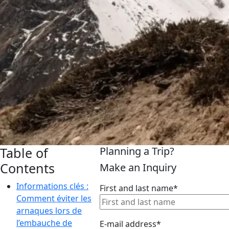
Table of
Planning a Trip?
Contents
Make an Inquiry
Informations clés :
First and last name*
Comment éviter les
arnaques lors de
l’embauche de
E-mail address*