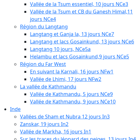
Vallée de la Tsum essentiel, 10 jours NCe3
Vallée de la Tsum et CB du Ganesh Himal,11
jours NCe4
Région du Langtang
Langtang et Ganja la, 13 jours NCe7
Langtang et lacs Gosainkund, 13 jours NCe6
Langtang 10 jours, NCe5a
Helambu et lacs Gosainkund,9 jours NCe5
Région du Far West
En suivant la Karnali, 16 jours NFw1
Vallée de Lhimi, 17 jours NFw2
La vallée de Kathmandu
Vallée de Kathmandu, 5 jours NCe9
Vallée de Kathmandu, 9 jours NCe10
Inde
Vallées de Sham et Nubra 12 jours In3
Zanskar, 19 jours In2
Vallée de Markha, 16 jours In1
Sur les traces du léopard des neiges, 13 jours In4