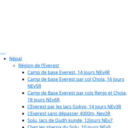
Népal
Région de l’Everest
Camp de base Everest, 14 jours NEv4R
Camp de base Everest par col Chola, 16 jours
NEv5R
Camp de Base Everest par cols Renjo et Chola,
18 jours NEv6R
L’Everest par les lacs Gokyo, 14 jours NEv3R
L’Everest sans dépasser 4000m, Nev2R
Solu, lacs de Dudh kunde, 12jours NEv7
Chez les sherpa du Solu, 10 jours NEv9