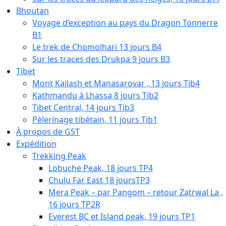
Bhoutan
Voyage d’exception au pays du Dragon Tonnerre
B1
Le trek de Chomolhari 13 jours B4
Sur les traces des Drukpa 9 jours B3
Tibet
Mont Kailash et Manasarovar , 13 jours Tib4
Kathmandu à Lhassa 8 jours Tib2
Tibet Central, 14 jours Tib3
Pèlerinage tibétain, 11 jours Tib1
À propos de GST
Expédition
Trekking Peak
Lobuche Peak, 18 jours TP4
Chulu Far East 18 joursTP3
Mera Peak – par Pangom – retour Zatrwal La ,
16 jours TP2R
Everest BC et Island peak, 19 jours TP1