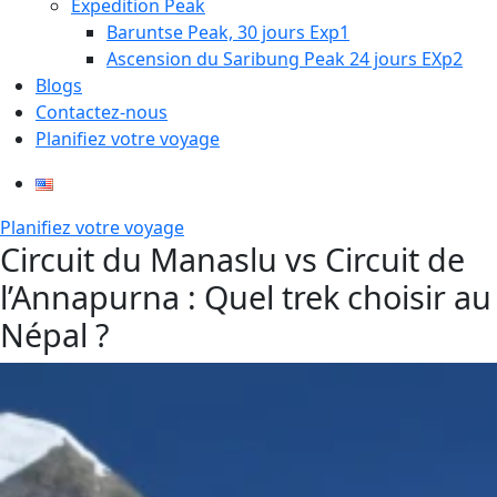
Expedition Peak
Baruntse Peak, 30 jours Exp1
Ascension du Saribung Peak 24 jours EXp2
Blogs
Contactez-nous
Planifiez votre voyage
Planifiez votre voyage
Circuit du Manaslu vs Circuit de
l’Annapurna : Quel trek choisir au
Népal ?