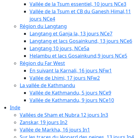
Vallée de la Tsum essentiel, 10 jours NCe3
Vallée de la Tsum et CB du Ganesh Himal,11
jours NCe4
Région du Langtang
Langtang et Ganja la, 13 jours NCe7
Langtang et lacs Gosainkund, 13 jours NCe6
Langtang 10 jours, NCe5a
Helambu et lacs Gosainkund,9 jours NCe5
Région du Far West
En suivant la Karnali, 16 jours NFw1
Vallée de Lhimi, 17 jours NFw2
La vallée de Kathmandu
Vallée de Kathmandu, 5 jours NCe9
Vallée de Kathmandu, 9 jours NCe10
Inde
Vallées de Sham et Nubra 12 jours In3
Zanskar, 19 jours In2
Vallée de Markha, 16 jours In1
Sur les traces du léopard des neiges, 13 jours In4