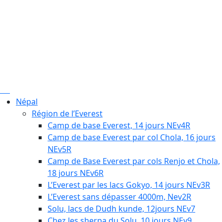
Népal
Région de l’Everest
Camp de base Everest, 14 jours NEv4R
Camp de base Everest par col Chola, 16 jours
NEv5R
Camp de Base Everest par cols Renjo et Chola,
18 jours NEv6R
L’Everest par les lacs Gokyo, 14 jours NEv3R
L’Everest sans dépasser 4000m, Nev2R
Solu, lacs de Dudh kunde, 12jours NEv7
Chez les sherpa du Solu, 10 jours NEv9