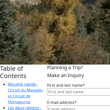
Table of
Planning a Trip?
Contents
Make an Inquiry
Résumé rapide :
First and last name*
Circuit du Manaslu
vs Circuit de
l’Annapurna
E-mail address*
Les deux régions :