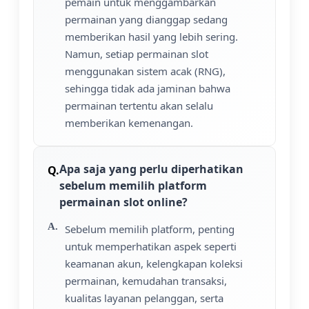
pemain untuk menggambarkan
permainan yang dianggap sedang
memberikan hasil yang lebih sering.
Namun, setiap permainan slot
menggunakan sistem acak (RNG),
sehingga tidak ada jaminan bahwa
permainan tertentu akan selalu
memberikan kemenangan.
Apa saja yang perlu diperhatikan
sebelum memilih platform
permainan slot online?
Sebelum memilih platform, penting
untuk memperhatikan aspek seperti
keamanan akun, kelengkapan koleksi
permainan, kemudahan transaksi,
kualitas layanan pelanggan, serta