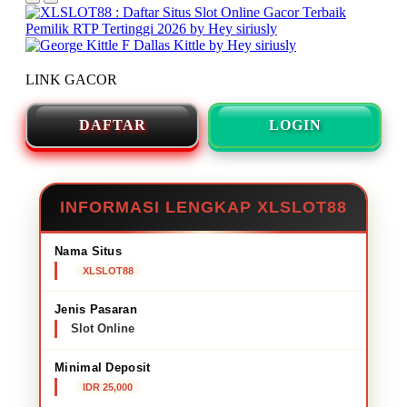
LINK GACOR
DAFTAR
LOGIN
INFORMASI LENGKAP XLSLOT88
Nama Situs
XLSLOT88
Jenis Pasaran
Slot Online
Minimal Deposit
IDR 25,000