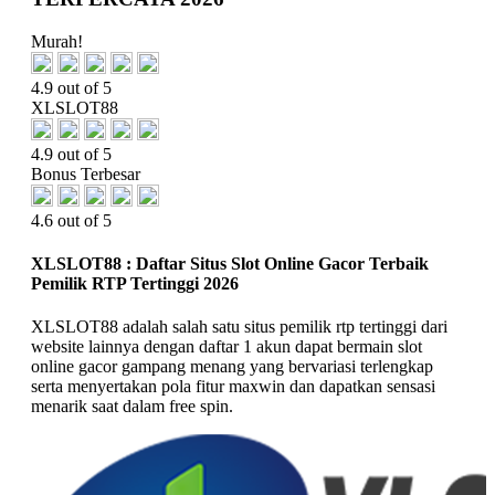
Murah!
4.9 out of 5
XLSLOT88
4.9 out of 5
Bonus Terbesar
4.6 out of 5
XLSLOT88 : Daftar Situs Slot Online Gacor Terbaik
Pemilik RTP Tertinggi 2026
XLSLOT88 adalah salah satu situs pemilik rtp tertinggi dari
website lainnya dengan daftar 1 akun dapat bermain slot
online gacor gampang menang yang bervariasi terlengkap
serta menyertakan pola fitur maxwin dan dapatkan sensasi
menarik saat dalam free spin.