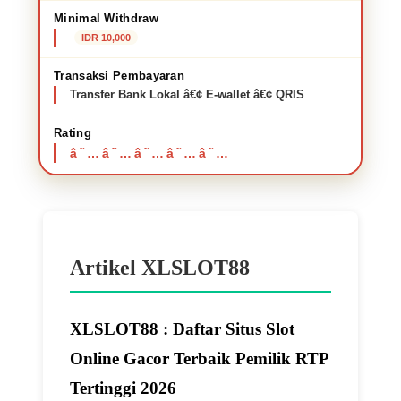
Minimal Withdraw
IDR 10,000
Transaksi Pembayaran
Transfer Bank Lokal â€¢ E-wallet â€¢ QRIS
Rating
Artikel XLSLOT88
XLSLOT88 : Daftar Situs Slot
Online Gacor Terbaik Pemilik RTP
Tertinggi 2026