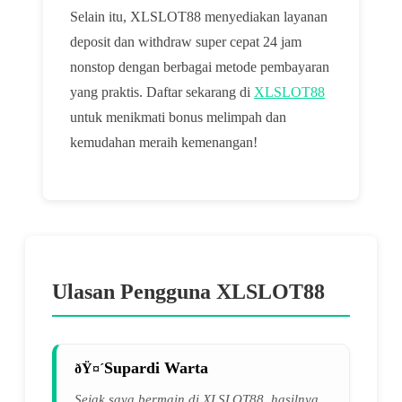
Selain itu, XLSLOT88 menyediakan layanan
deposit dan withdraw super cepat 24 jam
nonstop dengan berbagai metode pembayaran
yang praktis. Daftar sekarang di
XLSLOT88
untuk menikmati bonus melimpah dan
kemudahan meraih kemenangan!
Ulasan Pengguna XLSLOT88
Supardi Warta
Sejak saya bermain di XLSLOT88, hasilnya