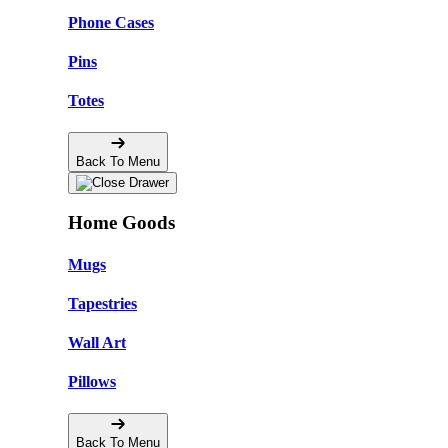
Phone Cases
Pins
Totes
Back To Menu
Home Goods
Mugs
Tapestries
Wall Art
Pillows
Back To Menu