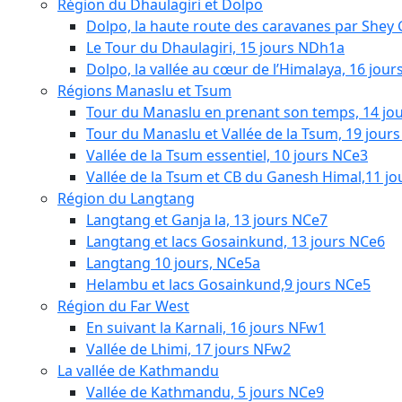
Région du Dhaulagiri et Dolpo
Dolpo, la haute route des caravanes par Shey
Le Tour du Dhaulagiri, 15 jours NDh1a
Dolpo, la vallée au cœur de l’Himalaya, 16 jou
Régions Manaslu et Tsum
Tour du Manaslu en prenant son temps, 14 jo
Tour du Manaslu et Vallée de la Tsum, 19 jour
Vallée de la Tsum essentiel, 10 jours NCe3
Vallée de la Tsum et CB du Ganesh Himal,11 j
Région du Langtang
Langtang et Ganja la, 13 jours NCe7
Langtang et lacs Gosainkund, 13 jours NCe6
Langtang 10 jours, NCe5a
Helambu et lacs Gosainkund,9 jours NCe5
Région du Far West
En suivant la Karnali, 16 jours NFw1
Vallée de Lhimi, 17 jours NFw2
La vallée de Kathmandu
Vallée de Kathmandu, 5 jours NCe9