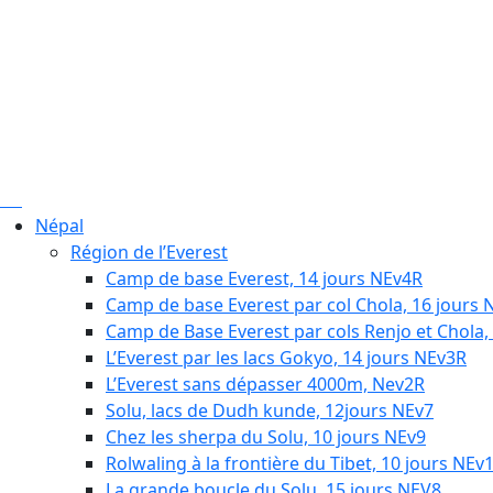
Népal
Région de l’Everest
Camp de base Everest, 14 jours NEv4R
Camp de base Everest par col Chola, 16 jours 
Camp de Base Everest par cols Renjo et Chola,
L’Everest par les lacs Gokyo, 14 jours NEv3R
L’Everest sans dépasser 4000m, Nev2R
Solu, lacs de Dudh kunde, 12jours NEv7
Chez les sherpa du Solu, 10 jours NEv9
Rolwaling à la frontière du Tibet, 10 jours NEv
La grande boucle du Solu, 15 jours NEV8