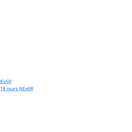
NEv5R
 18 jours NEv6R
1