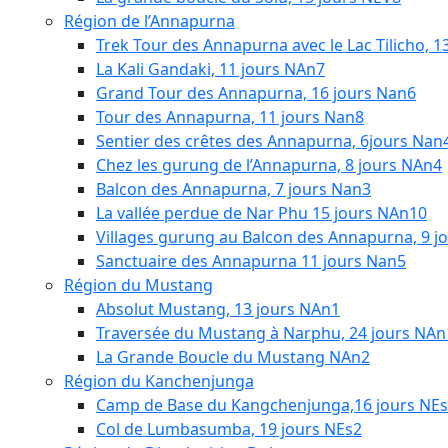
Région de l’Annapurna
Trek Tour des Annapurna avec le Lac Tilicho, 1
La Kali Gandaki, 11 jours NAn7
Grand Tour des Annapurna, 16 jours Nan6
Tour des Annapurna, 11 jours Nan8
Sentier des crêtes des Annapurna, 6jours Nan
Chez les gurung de l’Annapurna, 8 jours NAn4
Balcon des Annapurna, 7 jours Nan3
La vallée perdue de Nar Phu 15 jours NAn10
Villages gurung au Balcon des Annapurna, 9 j
Sanctuaire des Annapurna 11 jours Nan5
Région du Mustang
Absolut Mustang, 13 jours NAn1
Traversée du Mustang à Narphu, 24 jours NAn
La Grande Boucle du Mustang NAn2
Région du Kanchenjunga
Camp de Base du Kangchenjunga,16 jours NE
Col de Lumbasumba, 19 jours NEs2