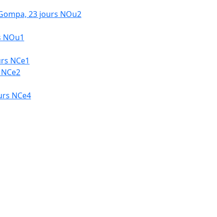
 Gompa, 23 jours NOu2
rs NOu1
urs NCe1
s NCe2
ours NCe4