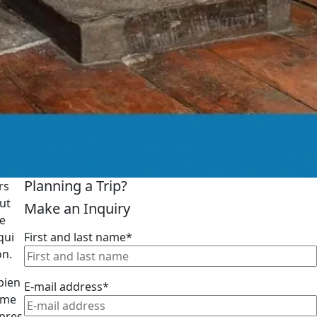
Planning a Trip?
rs
ut
Make an Inquiry
Ce
qui
First and last name*
on.
bien
E-mail address*
rme
opres