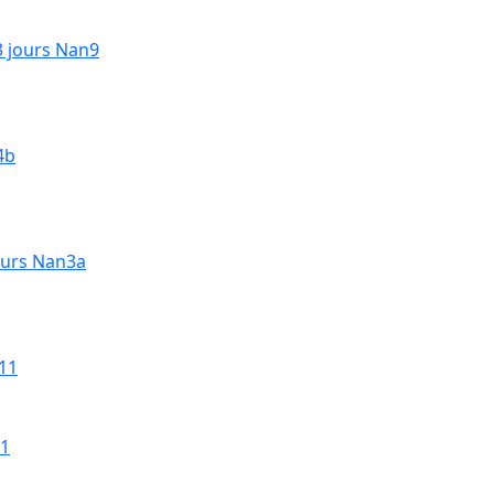
3 jours Nan9
4b
ours Nan3a
11
s1