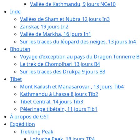
Vallée de Kathmandu, 9 jours NCe10
Inde
Vallées de Sham et Nubra 12 jours In3
Zanskar, 19 jours In2
Vallée de Markha, 16 jours In1
Sur les traces du léopard des neiges, 13 jours In4
Bhoutan
Voyage d’exception au pays du Dragon Tonnerre B
Le trek de Chomolhari 13 jours B4
Sur les traces des Drukpa 9 jours B3
Tibet
Mont Kailash et Manasarovar , 13 jours Tib4
Kathmandu à Lhassa 8 jours Tib2
Tibet Central, 14 jours Tib3
Pèlerinage tibétain, 11 jours Tib1
À propos de GST
Expédition
Trekking Peak
Lobuche Peak, 18 jours TP4