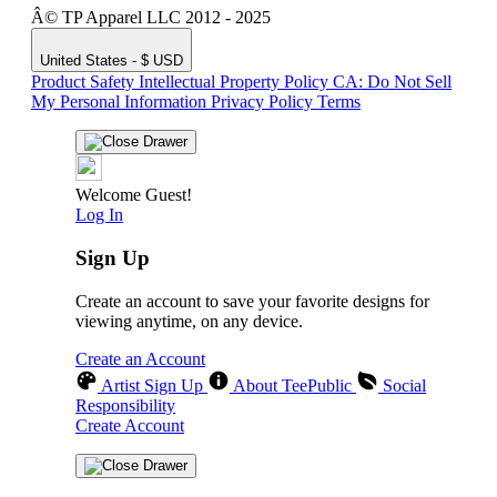
Â© TP Apparel LLC 2012 - 2025
United States - $ USD
Product Safety
Intellectual Property Policy
CA: Do Not Sell
My Personal Information
Privacy Policy
Terms
Welcome Guest!
Log In
Sign Up
Create an account to save your favorite designs for
viewing anytime, on any device.
Create an Account
Artist Sign Up
About TeePublic
Social
Responsibility
Create Account