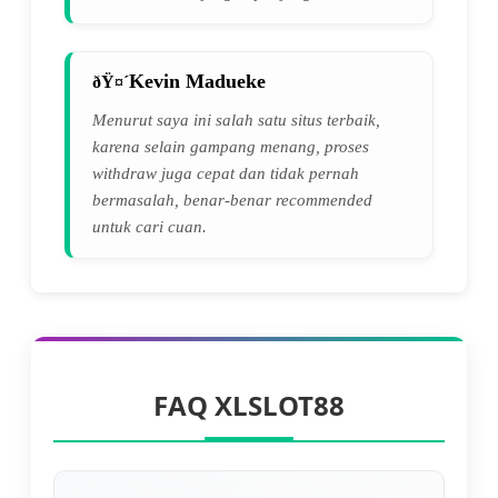
Kevin Madueke
Menurut saya ini salah satu situs terbaik,
karena selain gampang menang, proses
withdraw juga cepat dan tidak pernah
bermasalah, benar-benar recommended
untuk cari cuan.
FAQ XLSLOT88