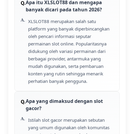
Apa itu XLSLOT88 dan mengapa
banyak dicari pada tahun 2026?
XLSLOT88 merupakan salah satu
platform yang banyak diperbincangkan
oleh pencari informasi seputar
permainan slot online. Popularitasnya
didukung oleh variasi permainan dari
berbagai provider, antarmuka yang
mudah digunakan, serta pembaruan
konten yang rutin sehingga menarik
perhatian banyak pengguna.
Apa yang dimaksud dengan slot
gacor?
Istilah slot gacor merupakan sebutan
yang umum digunakan oleh komunitas