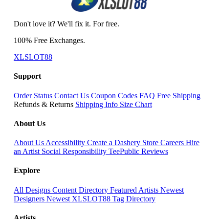
Don't love it? We'll fix it. For free.
100% Free Exchanges.
XLSLOT88
Support
Order Status
Contact Us
Coupon Codes
FAQ
Free Shipping
Refunds & Returns
Shipping Info
Size Chart
About Us
About Us
Accessibility
Create a Dashery Store
Careers
Hire
an Artist
Social Responsibility
TeePublic Reviews
Explore
All Designs
Content Directory
Featured Artists
Newest
Designers
Newest XLSLOT88
Tag Directory
Artists