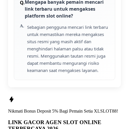
Mengapa banyak pemain mencari
link terbaru untuk mengakses
platform slot online?
Sebagian pengguna mencari link terbaru
untuk memastikan mereka mengakses
situs resmi yang masih aktif dan
menghindari halaman palsu atau tidak
resmi. Menggunakan tautan resmi juga
dapat membantu mengurangi risiko
keamanan saat mengakses layanan.
Nikmati
Bonus Deposit 5%
Bagi Pemain Setia
XLSLOT88!
LINK GACOR AGEN SLOT ONLINE
TERPERCAYA 2026