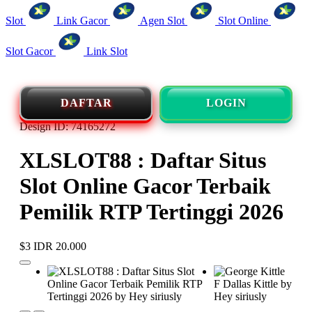
Slot
Link Gacor
Agen Slot
Slot Online
Slot Gacor
Link Slot
DAFTAR
LOGIN
Design ID: 74165272
XLSLOT88 : Daftar Situs
Slot Online Gacor Terbaik
Pemilik RTP Tertinggi 2026
$3
IDR 20.000