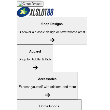
Shop Designs
Discover a classic design or new favorite artist
Apparel
Shop for Adults & Kids
Accessories
Express yourself with stickers and more
Home Goods