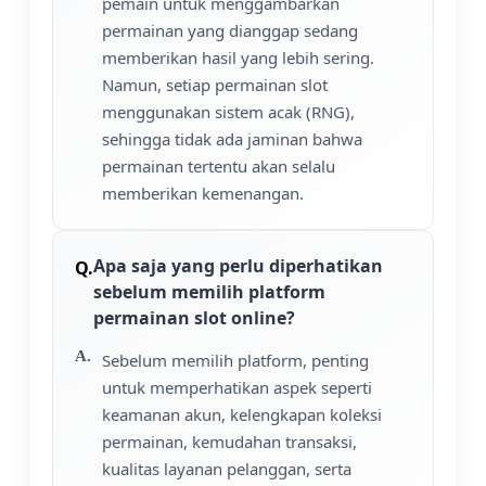
pemain untuk menggambarkan
permainan yang dianggap sedang
memberikan hasil yang lebih sering.
Namun, setiap permainan slot
menggunakan sistem acak (RNG),
sehingga tidak ada jaminan bahwa
permainan tertentu akan selalu
memberikan kemenangan.
Apa saja yang perlu diperhatikan
sebelum memilih platform
permainan slot online?
Sebelum memilih platform, penting
untuk memperhatikan aspek seperti
keamanan akun, kelengkapan koleksi
permainan, kemudahan transaksi,
kualitas layanan pelanggan, serta