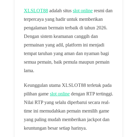
XLSLOT88
adalah situs
slot online
resmi dan
terpercaya yang hadir untuk memberikan
pengalaman bermain terbaik di tahun 2026.
Dengan sistem keamanan canggih dan
permainan yang adil, platform ini menjadi
tempat taruhan yang aman dan nyaman bagi
semua pemain, baik pemula maupun pemain
lama.
Keunggulan utama XLSLOT88 terletak pada
pilihan game
slot online
dengan RTP tertinggi.
Nilai RTP yang selalu diperbarui secara real-
time ini memudahkan pemain memilih game
yang paling mudah memberikan jackpot dan
keuntungan besar setiap harinya.