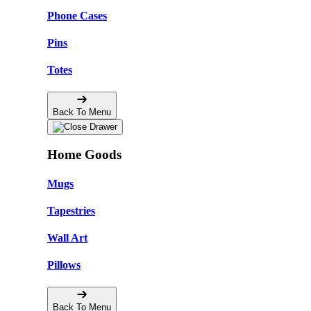
Phone Cases
Pins
Totes
Back To Menu
Home Goods
Mugs
Tapestries
Wall Art
Pillows
Back To Menu