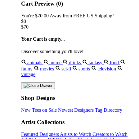
Cart Preview (0)
You're
$70.00
Away from
FREE US Shipping!
$0
$70
Your Cart is empty...
Discover something you'll love!
animals
anime
drinks
fantasy
food
funny
movies
sci-fi
sports
television
vintage
Shop Designs
New Tees on Sale
Newest Designers
Tag Directory
Artist Collections
Featured Designers
Artists to Watch
Creators to Watch