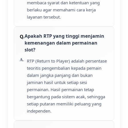
membaca syarat dan ketentuan yang
berlaku agar memahami cara kerja
layanan tersebut.
Apakah RTP yang tinggi menjamin
kemenangan dalam permainan
slot?
RTP (Return to Player) adalah persentase
teoritis pengembalian kepada pemain
dalam jangka panjang dan bukan
jaminan hasil untuk setiap sesi
permainan. Hasil permainan tetap
bergantung pada sistem acak, sehingga
setiap putaran memiliki peluang yang
independen.