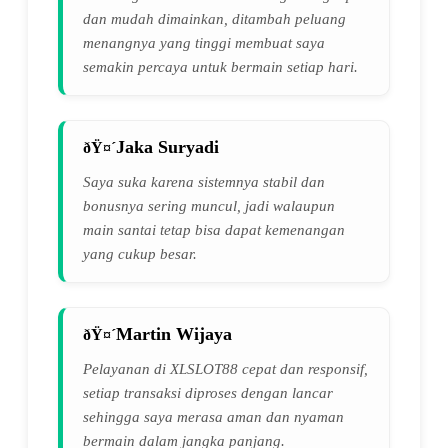
dan mudah dimainkan, ditambah peluang
menangnya yang tinggi membuat saya
semakin percaya untuk bermain setiap hari.
Jaka Suryadi
Saya suka karena sistemnya stabil dan
bonusnya sering muncul, jadi walaupun
main santai tetap bisa dapat kemenangan
yang cukup besar.
Martin Wijaya
Pelayanan di XLSLOT88 cepat dan responsif,
setiap transaksi diproses dengan lancar
sehingga saya merasa aman dan nyaman
bermain dalam jangka panjang.