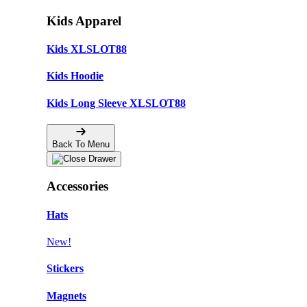
Kids Apparel
Kids XLSLOT88
Kids Hoodie
Kids Long Sleeve XLSLOT88
Back To Menu
Accessories
Hats
New!
Stickers
Magnets