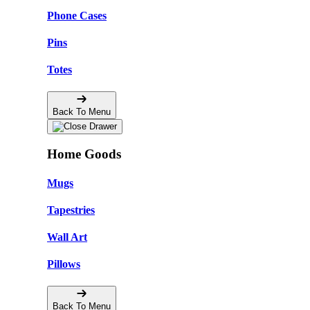
Phone Cases
Pins
Totes
Back To Menu
Home Goods
Mugs
Tapestries
Wall Art
Pillows
Back To Menu