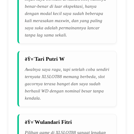
benar-benar di luar ekspektasi, hanya
dengan modal kecil saya sudah beberapa
kali merasakan maxwin, dan yang paling
saya suka adalah permainannya lancar
tanpa lag sama sekali.
Tari Putri W
Awalnya saya ragu, tapi setelah coba sendiri
ternyata XLSLOT88 memang berbeda, slot
gacornya terasa banget dan saya sudah
berhasil WD dengan nominal besar tanpa
kendala.
Wulandari Fitri
Pilihan game di XLSLOT88 sangat lengkap