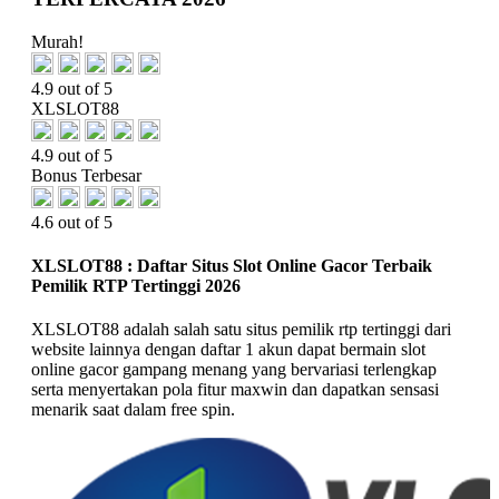
Murah!
4.9 out of 5
XLSLOT88
4.9 out of 5
Bonus Terbesar
4.6 out of 5
XLSLOT88 : Daftar Situs Slot Online Gacor Terbaik
Pemilik RTP Tertinggi 2026
XLSLOT88 adalah salah satu situs pemilik rtp tertinggi dari
website lainnya dengan daftar 1 akun dapat bermain slot
online gacor gampang menang yang bervariasi terlengkap
serta menyertakan pola fitur maxwin dan dapatkan sensasi
menarik saat dalam free spin.