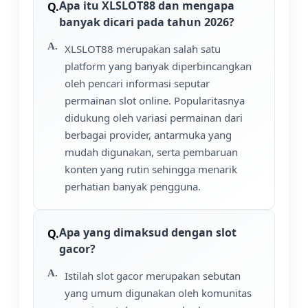
Apa itu XLSLOT88 dan mengapa
banyak dicari pada tahun 2026?
XLSLOT88 merupakan salah satu
platform yang banyak diperbincangkan
oleh pencari informasi seputar
permainan slot online. Popularitasnya
didukung oleh variasi permainan dari
berbagai provider, antarmuka yang
mudah digunakan, serta pembaruan
konten yang rutin sehingga menarik
perhatian banyak pengguna.
Apa yang dimaksud dengan slot
gacor?
Istilah slot gacor merupakan sebutan
yang umum digunakan oleh komunitas