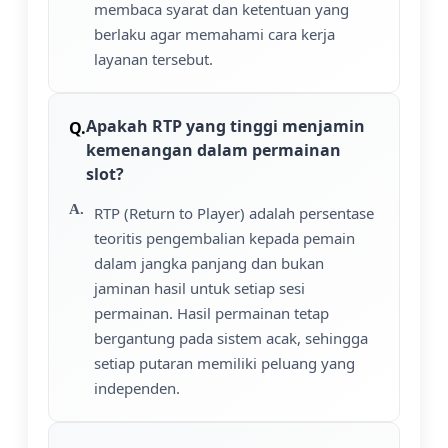
membaca syarat dan ketentuan yang
berlaku agar memahami cara kerja
layanan tersebut.
Apakah RTP yang tinggi menjamin
kemenangan dalam permainan
slot?
RTP (Return to Player) adalah persentase
teoritis pengembalian kepada pemain
dalam jangka panjang dan bukan
jaminan hasil untuk setiap sesi
permainan. Hasil permainan tetap
bergantung pada sistem acak, sehingga
setiap putaran memiliki peluang yang
independen.