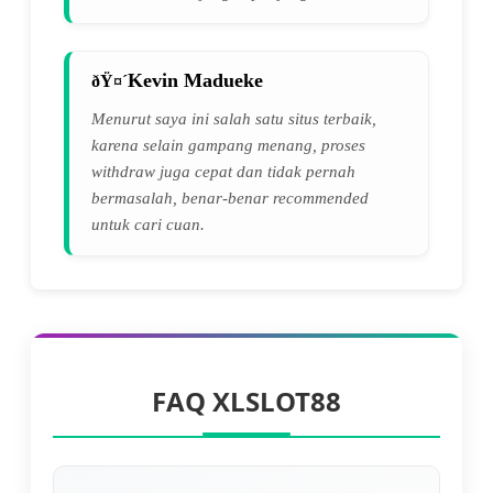
Kevin Madueke
Menurut saya ini salah satu situs terbaik,
karena selain gampang menang, proses
withdraw juga cepat dan tidak pernah
bermasalah, benar-benar recommended
untuk cari cuan.
FAQ XLSLOT88