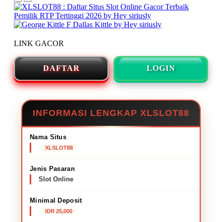
LINK GACOR
DAFTAR
LOGIN
INFORMASI LENGKAP XLSLOT88
Nama Situs
XLSLOT88
Jenis Pasaran
Slot Online
Minimal Deposit
IDR 25,000