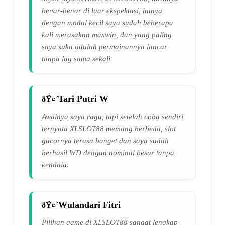
benar-benar di luar ekspektasi, hanya
dengan modal kecil saya sudah beberapa
kali merasakan maxwin, dan yang paling
saya suka adalah permainannya lancar
tanpa lag sama sekali.
Tari Putri W
Awalnya saya ragu, tapi setelah coba sendiri
ternyata XLSLOT88 memang berbeda, slot
gacornya terasa banget dan saya sudah
berhasil WD dengan nominal besar tanpa
kendala.
Wulandari Fitri
Pilihan game di XLSLOT88 sangat lengkap