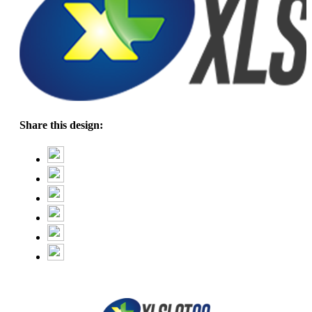
Share this design: