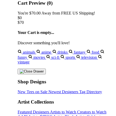
Cart Preview (0)
You're
$70.00
Away from
FREE US Shipping!
$0
$70
Your Cart is empty...
Discover something you'll love!
animals
anime
drinks
fantasy
food
funny
movies
sci-fi
sports
television
vintage
Shop Designs
New Tees on Sale
Newest Designers
Tag Directory
Artist Collections
Featured Designers
Artists to Watch
Creators to Watch