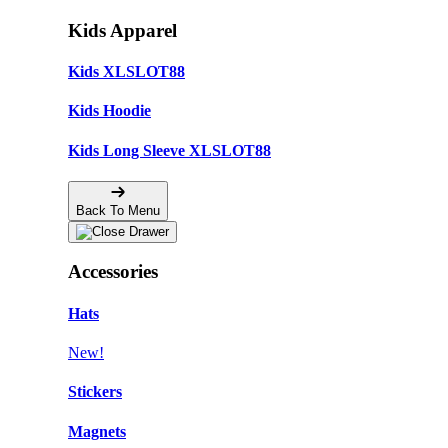
Kids Apparel
Kids XLSLOT88
Kids Hoodie
Kids Long Sleeve XLSLOT88
Back To Menu
Accessories
Hats
New!
Stickers
Magnets