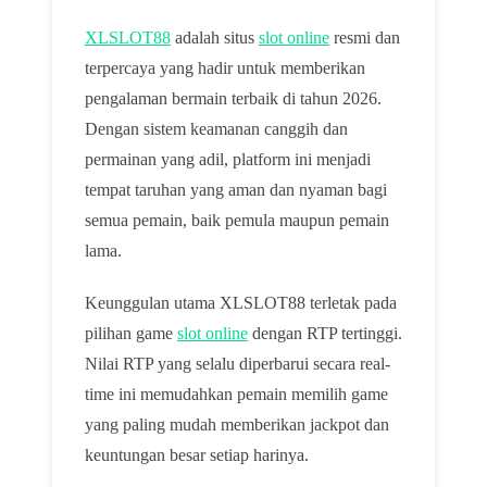
XLSLOT88
adalah situs
slot online
resmi dan
terpercaya yang hadir untuk memberikan
pengalaman bermain terbaik di tahun 2026.
Dengan sistem keamanan canggih dan
permainan yang adil, platform ini menjadi
tempat taruhan yang aman dan nyaman bagi
semua pemain, baik pemula maupun pemain
lama.
Keunggulan utama XLSLOT88 terletak pada
pilihan game
slot online
dengan RTP tertinggi.
Nilai RTP yang selalu diperbarui secara real-
time ini memudahkan pemain memilih game
yang paling mudah memberikan jackpot dan
keuntungan besar setiap harinya.