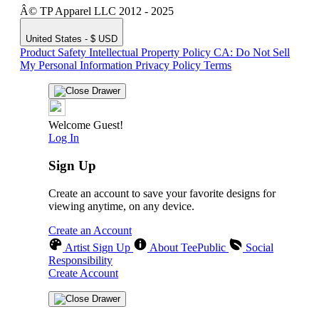
Â© TP Apparel LLC 2012 - 2025
United States - $ USD
Product Safety
Intellectual Property Policy
CA: Do Not Sell
My Personal Information
Privacy Policy
Terms
Welcome Guest!
Log In
Sign Up
Create an account to save your favorite designs for
viewing anytime, on any device.
Create an Account
Artist Sign Up
About TeePublic
Social
Responsibility
Create Account