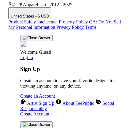
Â© TP Apparel LLC 2012 - 2025
United States - $ USD
Product Safety
Intellectual Property Policy
CA: Do Not Sell
My Personal Information
Privacy Policy
Terms
Welcome Guest!
Log In
Sign Up
Create an account to save your favorite designs for
viewing anytime, on any device.
Create an Account
Artist Sign Up
About TeePublic
Social
Responsibility
Create Account