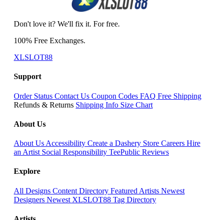
Don't love it? We'll fix it. For free.
100% Free Exchanges.
XLSLOT88
Support
Order Status
Contact Us
Coupon Codes
FAQ
Free Shipping
Refunds & Returns
Shipping Info
Size Chart
About Us
About Us
Accessibility
Create a Dashery Store
Careers
Hire
an Artist
Social Responsibility
TeePublic Reviews
Explore
All Designs
Content Directory
Featured Artists
Newest
Designers
Newest XLSLOT88
Tag Directory
Artists