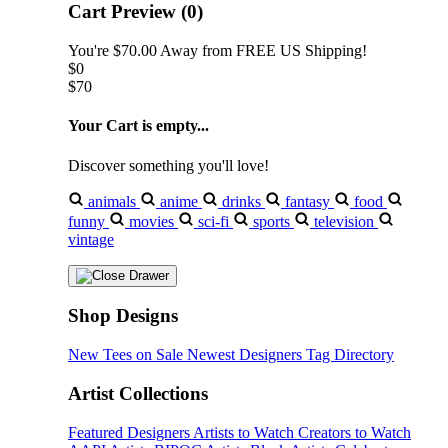
Cart Preview (0)
You're
$70.00
Away from
FREE US Shipping!
$0
$70
Your Cart is empty...
Discover something you'll love!
animals
anime
drinks
fantasy
food
funny
movies
sci-fi
sports
television
vintage
Shop Designs
New Tees on Sale
Newest Designers
Tag Directory
Artist Collections
Featured Designers
Artists to Watch
Creators to Watch