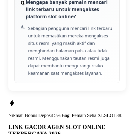
Mengapa banyak pemain mencari
link terbaru untuk mengakses
platform slot online?
Sebagian pengguna mencari link terbaru
untuk memastikan mereka mengakses
situs resmi yang masih aktif dan
menghindari halaman palsu atau tidak
resmi. Menggunakan tautan resmi juga
dapat membantu mengurangi risiko
keamanan saat mengakses layanan.
Nikmati
Bonus Deposit 5%
Bagi Pemain Setia
XLSLOT88!
LINK GACOR AGEN SLOT ONLINE
TERPERCAYA 2026