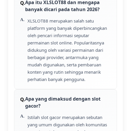
Apa itu XLSLOT88 dan mengapa
banyak dicari pada tahun 2026?
XLSLOT88 merupakan salah satu
platform yang banyak diperbincangkan
oleh pencari informasi seputar
permainan slot online. Popularitasnya
didukung oleh variasi permainan dari
berbagai provider, antarmuka yang
mudah digunakan, serta pembaruan
konten yang rutin sehingga menarik
perhatian banyak pengguna.
Apa yang dimaksud dengan slot
gacor?
Istilah slot gacor merupakan sebutan
yang umum digunakan oleh komunitas