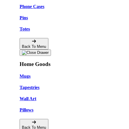
Phone Cases
Pins
Totes
Back To Menu
Home Goods
Mugs
Tapestries
Wall Art
Pillows
Back To Menu