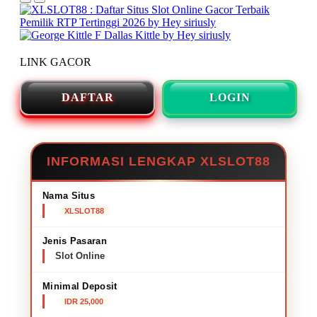
LINK GACOR
DAFTAR
LOGIN
INFORMASI LENGKAP XLSLOT88
Nama Situs
XLSLOT88
Jenis Pasaran
Slot Online
Minimal Deposit
IDR 25,000