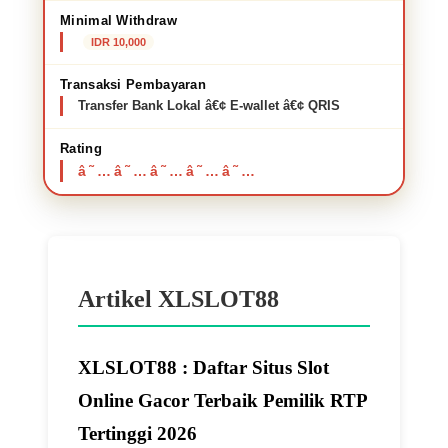
Minimal Withdraw
IDR 10,000
Transaksi Pembayaran
Transfer Bank Lokal â€¢ E-wallet â€¢ QRIS
Rating
Artikel XLSLOT88
XLSLOT88 : Daftar Situs Slot
Online Gacor Terbaik Pemilik RTP
Tertinggi 2026