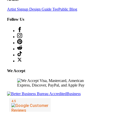
Artist Signup
Design Guide
TeePublic Blog
Follow Us
We Accept