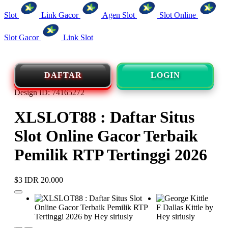
Slot
Link Gacor
Agen Slot
Slot Online
Slot Gacor
Link Slot
DAFTAR
LOGIN
Design ID: 74165272
XLSLOT88 : Daftar Situs
Slot Online Gacor Terbaik
Pemilik RTP Tertinggi 2026
$3
IDR 20.000