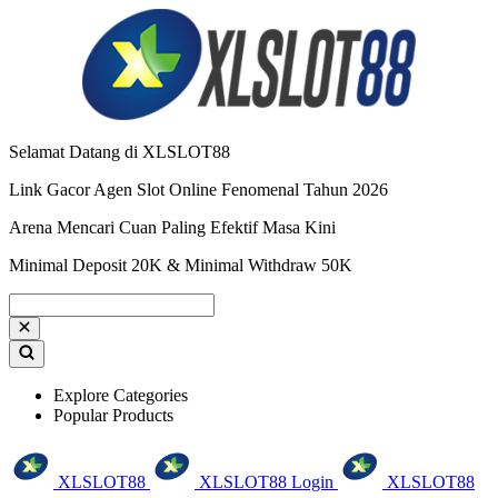
Selamat Datang di XLSLOT88
Link Gacor Agen Slot Online Fenomenal Tahun 2026
Arena Mencari Cuan Paling Efektif Masa Kini
Minimal Deposit 20K & Minimal Withdraw 50K
Explore Categories
Popular Products
XLSLOT88
XLSLOT88 Login
XLSLOT88