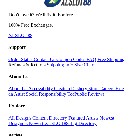
Don't love it? We'll fix it. For free.
100% Free Exchanges.
XLSLOT88
Support
Order Status
Contact Us
Coupon Codes
FAQ
Free Shipping
Refunds & Returns
Shipping Info
Size Chart
About Us
About Us
Accessibility
Create a Dashery Store
Careers
Hire
an Artist
Social Responsibility
TeePublic Reviews
Explore
All Designs
Content Directory
Featured Artists
Newest
Designers
Newest XLSLOT88
Tag Directory
Artists