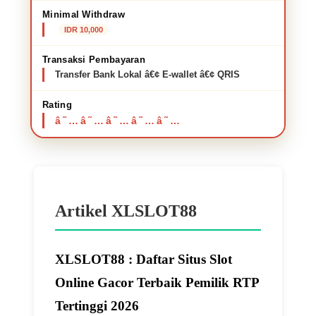
Minimal Withdraw
IDR 10,000
Transaksi Pembayaran
Transfer Bank Lokal â€¢ E-wallet â€¢ QRIS
Rating
Artikel XLSLOT88
XLSLOT88 : Daftar Situs Slot
Online Gacor Terbaik Pemilik RTP
Tertinggi 2026