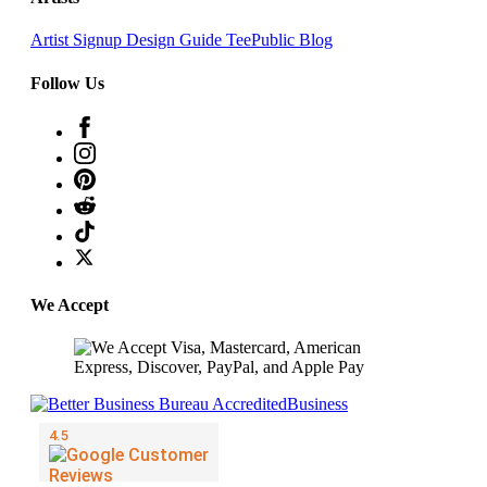
Artist Signup
Design Guide
TeePublic Blog
Follow Us
We Accept