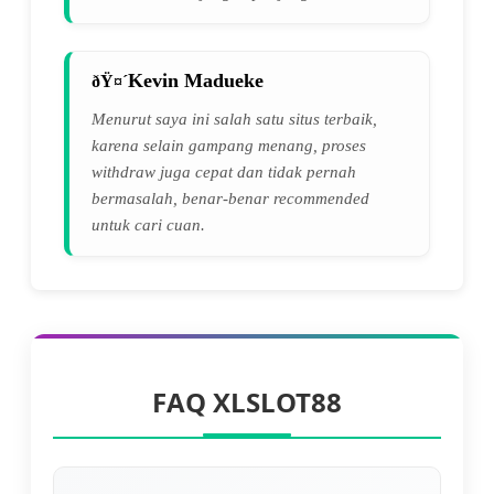
Kevin Madueke
Menurut saya ini salah satu situs terbaik,
karena selain gampang menang, proses
withdraw juga cepat dan tidak pernah
bermasalah, benar-benar recommended
untuk cari cuan.
FAQ XLSLOT88