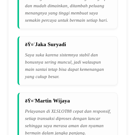
dan mudah dimainkan, ditambah peluang
menangnya yang tinggi membuat saya
semakin percaya untuk bermain setiap hari.
Jaka Suryadi
Saya suka karena sistemnya stabil dan
bonusnya sering muncul, jadi walaupun
main santai tetap bisa dapat kemenangan
yang cukup besar.
Martin Wijaya
Pelayanan di XLSLOT88 cepat dan responsif,
setiap transaksi diproses dengan lancar
sehingga saya merasa aman dan nyaman
bermain dalam jangka panjang.