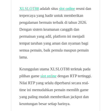
XLSLOT88
adalah situs
slot online
resmi dan
terpercaya yang hadir untuk memberikan
pengalaman bermain terbaik di tahun 2026.
Dengan sistem keamanan canggih dan
permainan yang adil, platform ini menjadi
tempat taruhan yang aman dan nyaman bagi
semua pemain, baik pemula maupun pemain
lama.
Keunggulan utama XLSLOT88 terletak pada
pilihan game
slot online
dengan RTP tertinggi.
Nilai RTP yang selalu diperbarui secara real-
time ini memudahkan pemain memilih game
yang paling mudah memberikan jackpot dan
keuntungan besar setiap harinya.